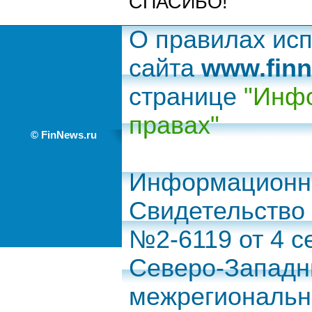
СПАСИБО!
О правилах ис
сайта
www.finn
странице
"Инфо
правах"
© FinNews.ru
Информационно
Свидетельство
№2-6119 от 4 с
Северо-Запад
межрегиональн