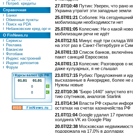
Потреб. кредиты
27.07/10:48
Путин: Уверен, что рано и
Справочная
Украина утратит эти западные земли
Банки
25.07/01:21
Соболев: На сегодняшний
Обменные пункты
мобилизации необходимости нет
Поиск на PDA
Небанковские кред.орг-и
25.07/01:05
Колесник: Ни о какой нов
мобилизации речи не идёт
О FinNews.ru
Сервисы
24.07/12:51
Минус ещё три склада Wild
Реклама
на этот раз в Санкт-Петербурге и С
Вакансии
24.07/01:33
Список банков, включённ
Фотобанк
пакет санкций Евросоюза
Индекс настроений
Индекс депозитов
24.07/01:13
Колесник: Разговоров о м
Форум
даже кулуарных, я не слышал
23.07/17:15
Рубио: Предложения и ид
высказанные в Анкоридже, более не 
Нужны новые
22.07/10:36
"Бю­ро 1440" за­пус­ти­ло вт
тию спут­ни­ков, аналогов Starlink
21.07/14:34
Власти РФ скрыли инфор
остатках на счетах казначейства РФ
21.07/11:04
Google удалил 17 прилож
холдинга VK из Google Play
20.07/22:38
Московская недвижимост
подорожала на 17,0% в долларах