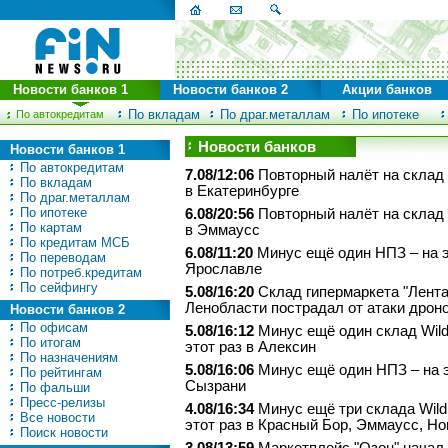
Новости банков 1
Новости банков 2
Акции банков
По вкладам
По драг.металлам
По ипотеке
По автокредитам
Новости банков
Новости банков 1
По автокредитам
7.08/12:06
Повторный налёт на склад W
По вкладам
в Екатеринбурге
По драг.металлам
По ипотеке
6.08/20:56
Повторный налёт на склад W
По картам
в Эммаусс
По кредитам МСБ
6.08/11:20
Минус ещё один НПЗ – на э
По переводам
Ярославле
По потреб.кредитам
По сейфингу
5.08/16:20
Склад гипермаркета "Лента
Ленобласти пострадал от атаки дрон
Новости банков 2
По офисам
5.08/16:12
Минус ещё один склад Wildb
По итогам
этот раз в Алексин
По назначениям
5.08/16:06
Минус ещё один НПЗ – на э
По рейтингам
Сызрани
По фальши
Пресс-релизы
4.08/16:34
Минус ещё три склада Wildb
Все новости
этот раз в Красный Бор, Эммаусс, Н
Поиск новости