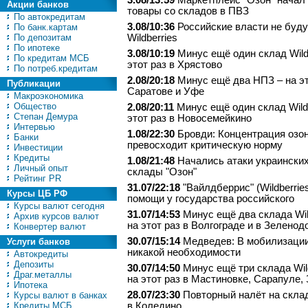
3.08/13:59
Маркетплейс "Озон" начал
Акции банков
товары со складов в ПВЗ
По автокредитам
3.08/10:36
Российские власти не буду
По банк.картам
По депозитам
Wildberries
По ипотеке
3.08/10:19
Минус ещё один склад Wildb
По кредитам МСБ
этот раз в Хрястово
По потреб.кредитам
2.08/20:18
Минус ещё два НПЗ – на эт
Публикации
Саратове и Уфе
Макроэкономика
Общество
2.08/20:11
Минус ещё один склад Wildb
Степан Демура
этот раз в Новосемейкино
Интервью
1.08/22:30
Бровди: Концентрация озо
Банки
превосходит критическую норму
Инвестиции
Кредиты
1.08/21:48
Начались атаки украинских
Личный опыт
склады "Озон"
Рейтинг PR
31.07/22:18
"Вайлдберрис" (Wildberrie
Курсы ЦБ РФ
помощи у государства российского
Курсы валют сегодня
31.07/14:53
Минус ещё два склада Wil
Архив курсов валют
на этот раз в Волгограде и в Зеленод
Конвертер валют
30.07/15:14
Медведев: В мобилизации
Услуги банков
никакой необходимости
Автокредиты
Депозиты
30.07/14:50
Минус ещё три склада Wild
Драг.металлы
на этот раз в Мастиновке, Сарапуле,
Ипотека
28.07/23:30
Повторный налёт на склад
Курсы валют в банках
Кредиты МСБ
в Коледино