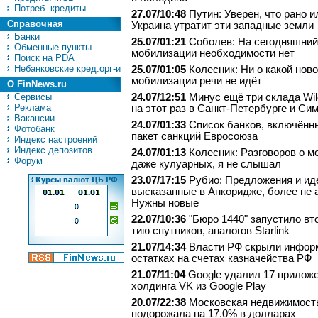
Потреб. кредиты
27.07/10:48
Путин: Уверен, что рано и
Справочная
Украина утратит эти западные земли
Банки
25.07/01:21
Соболев: На сегодняшний
Обменные пункты
мобилизации необходимости нет
Поиск на PDA
Небанковские кред.орг-и
25.07/01:05
Колесник: Ни о какой нов
мобилизации речи не идёт
О FinNews.ru
Сервисы
24.07/12:51
Минус ещё три склада Wild
Реклама
на этот раз в Санкт-Петербурге и С
Вакансии
24.07/01:33
Список банков, включённ
Фотобанк
пакет санкций Евросоюза
Индекс настроений
Индекс депозитов
24.07/01:13
Колесник: Разговоров о м
Форум
даже кулуарных, я не слышал
23.07/17:15
Рубио: Предложения и ид
высказанные в Анкоридже, более не 
Нужны новые
22.07/10:36
"Бю­ро 1440" за­пус­ти­ло вт
тию спут­ни­ков, аналогов Starlink
21.07/14:34
Власти РФ скрыли инфор
остатках на счетах казначейства РФ
21.07/11:04
Google удалил 17 прилож
холдинга VK из Google Play
20.07/22:38
Московская недвижимост
подорожала на 17,0% в долларах