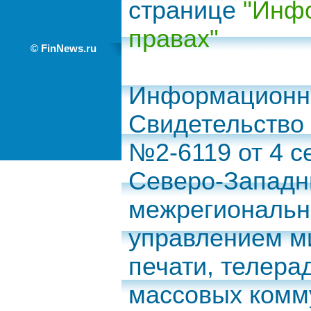
странице
"Инфо
правах"
© FinNews.ru
Информационно
Свидетельство
№2-6119 от 4 с
Северо-Запад
межрегиональн
управлением м
печати, телера
массовых комм