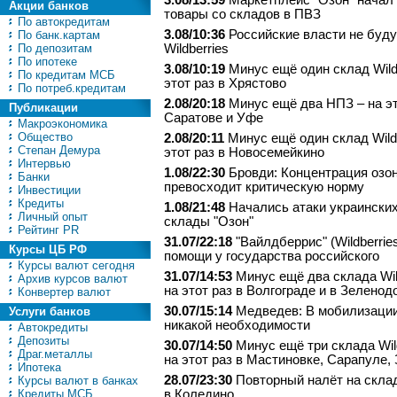
3.08/13:59
Маркетплейс "Озон" начал
Акции банков
товары со складов в ПВЗ
По автокредитам
3.08/10:36
Российские власти не буду
По банк.картам
По депозитам
Wildberries
По ипотеке
3.08/10:19
Минус ещё один склад Wildb
По кредитам МСБ
этот раз в Хрястово
По потреб.кредитам
2.08/20:18
Минус ещё два НПЗ – на эт
Публикации
Саратове и Уфе
Макроэкономика
Общество
2.08/20:11
Минус ещё один склад Wildb
Степан Демура
этот раз в Новосемейкино
Интервью
1.08/22:30
Бровди: Концентрация озо
Банки
превосходит критическую норму
Инвестиции
Кредиты
1.08/21:48
Начались атаки украинских
Личный опыт
склады "Озон"
Рейтинг PR
31.07/22:18
"Вайлдберрис" (Wildberrie
Курсы ЦБ РФ
помощи у государства российского
Курсы валют сегодня
31.07/14:53
Минус ещё два склада Wil
Архив курсов валют
на этот раз в Волгограде и в Зеленод
Конвертер валют
30.07/15:14
Медведев: В мобилизации
Услуги банков
никакой необходимости
Автокредиты
Депозиты
30.07/14:50
Минус ещё три склада Wild
Драг.металлы
на этот раз в Мастиновке, Сарапуле,
Ипотека
28.07/23:30
Повторный налёт на склад
Курсы валют в банках
Кредиты МСБ
в Коледино