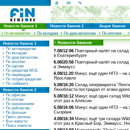
Новости банков 1
Новости банков 2
Акции банков
По вкладам
По драг.металлам
По ипотеке
По автокредитам
Новости банков
Новости банков 1
По автокредитам
7.08/12:06
Повторный налёт на склад W
По вкладам
в Екатеринбурге
По драг.металлам
По ипотеке
6.08/20:56
Повторный налёт на склад W
По картам
в Эммаусс
По кредитам МСБ
6.08/11:20
Минус ещё один НПЗ – на э
По переводам
Ярославле
По потреб.кредитам
По сейфингу
5.08/16:20
Склад гипермаркета "Лента
Ленобласти пострадал от атаки дрон
Новости банков 2
По офисам
5.08/16:12
Минус ещё один склад Wildb
По итогам
этот раз в Алексин
По назначениям
5.08/16:06
Минус ещё один НПЗ – на э
По рейтингам
Сызрани
По фальши
Пресс-релизы
4.08/16:34
Минус ещё три склада Wildb
Все новости
этот раз в Красный Бор, Эммаусс, Н
Поиск новости