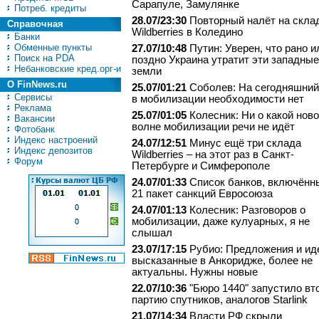
Сарапуле, Замулянке
Потреб. кредиты
28.07/23:30
Повторный налёт на скла
Справочная
Wildberries в Коледино
Банки
Обменные пункты
27.07/10:48
Путин: Уверен, что рано и
Поиск на PDA
поздно Украина утратит эти западные
Небанковские кред.орг-и
земли
О FinNews.ru
25.07/01:21
Соболев: На сегодняшний
Сервисы
в мобилизации необходимости нет
Реклама
25.07/01:05
Колесник: Ни о какой нов
Вакансии
волне мобилизации речи не идёт
Фотобанк
Индекс настроений
24.07/12:51
Минус ещё три склада
Индекс депозитов
Wildberries – на этот раз в Санкт-
Форум
Петербурге и Симферополе
24.07/01:33
Список банков, включённ
21 пакет санкций Евросоюза
24.07/01:13
Колесник: Разговоров о
мобилизации, даже кулуарных, я не
слышал
23.07/17:15
Рубио: Предложения и ид
высказанные в Анкоридже, более не
актуальны. Нужны новые
22.07/10:36
"Бю­ро 1440" за­пус­ти­ло вт
пар­тию спут­ни­ков, аналогов Starlink
21.07/14:34
Власти РФ скрыли