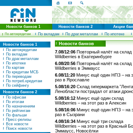
Новости банков 1
Новости банков 2
Акции ба
По вкладам
По драг.металлам
По ипотеке
По автокредитам
Новости банков
Новости банков 1
По автокредитам
7.08/12:06
Повторный налёт на склад
По вкладам
Wildberries в Екатеринбурге
По драг.металлам
По ипотеке
6.08/20:56
Повторный налёт на склад
По картам
Wildberries в Эммаусс
По кредитам МСБ
6.08/11:20
Минус ещё один НПЗ – на 
По переводам
раз в Ярославле
По потреб.кредитам
По сейфингу
5.08/16:20
Склад гипермаркета "Лента
Ленобласти пострадал от атаки дрон
Новости банков 2
По офисам
5.08/16:12
Минус ещё один склад
По итогам
Wildberries – на этот раз в Алексин
По назначениям
5.08/16:06
Минус ещё один НПЗ – на 
По рейтингам
раз в Сызрани
По фальши
Пресс-релизы
4.08/16:34
Минус ещё три склада
Все новости
Wildberries – на этот раз в Красный Бо
Поиск новости
Эммаусс, Новосёлки