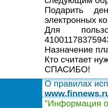
следующим обр
Подарить де
электронных ко
Для пользо
4100117837594
Назначение пл
Кто считает ну
СПАСИБО!
О правилах ис
www.finnews.r
"Информация о