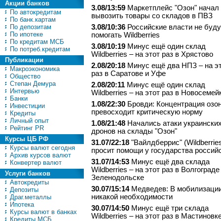
Акции банков
3.08/13:59
Маркетплейс "Озон" начал
По автокредитам
вывозить товары со складов в ПВЗ
По банк.картам
По депозитам
3.08/10:36
Российские власти не буду
По ипотеке
помогать Wildberries
По кредитам МСБ
3.08/10:19
Минус ещё один склад
По потреб.кредитам
Wildberries – на этот раз в Хрястово
Публикации
2.08/20:18
Минус ещё два НПЗ – на э
Макроэкономика
раз в Саратове и Уфе
Общество
Степан Демура
2.08/20:11
Минус ещё один склад
Интервью
Wildberries – на этот раз в Новосемей
Банки
1.08/22:30
Бровди: Концентрация озо
Инвестиции
превосходит критическую норму
Кредиты
Личный опыт
1.08/21:48
Начались атаки украински
Рейтинг PR
дронов на склады "Озон"
Курсы ЦБ РФ
31.07/22:18
"Вайлдберрис" (Wildberrie
Курсы валют сегодня
просит помощи у государства россий
Архив курсов валют
31.07/14:53
Минус ещё два склада
Конвертер валют
Wildberries – на этот раз в Волгограде
Услуги банков
Зеленодольске
Автокредиты
30.07/15:14
Медведев: В мобилизации
Депозиты
никакой необходимости
Драг.металлы
Ипотека
30.07/14:50
Минус ещё три склада
Курсы валют в банках
Wildberries – на этот раз в Мастиновке
Кредиты МСБ