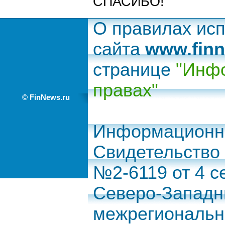
СПАСИБО!
О правилах ис
сайта
www.finn
странице
"Инфо
правах"
© FinNews.ru
Информационно
Свидетельство
№2-6119 от 4 с
Северо-Запад
межрегиональн