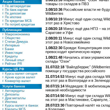
3.08/13:59
Маркетплейс "Озон" начал
Акции банков
товары со складов в ПВЗ
По автокредитам
3.08/10:36
Российские власти не буду
По банк.картам
По депозитам
Wildberries
По ипотеке
3.08/10:19
Минус ещё один склад Wildb
По кредитам МСБ
этот раз в Хрястово
По потреб.кредитам
2.08/20:18
Минус ещё два НПЗ – на эт
Публикации
Саратове и Уфе
Макроэкономика
Общество
2.08/20:11
Минус ещё один склад Wildb
Степан Демура
этот раз в Новосемейкино
Интервью
1.08/22:30
Бровди: Концентрация озо
Банки
превосходит критическую норму
Инвестиции
Кредиты
1.08/21:48
Начались атаки украинских
Личный опыт
склады "Озон"
Рейтинг PR
31.07/22:18
"Вайлдберрис" (Wildberrie
Курсы ЦБ РФ
помощи у государства российского
Курсы валют сегодня
31.07/14:53
Минус ещё два склада Wil
Архив курсов валют
на этот раз в Волгограде и в Зеленод
Конвертер валют
30.07/15:14
Медведев: В мобилизации
Услуги банков
никакой необходимости
Автокредиты
Депозиты
30.07/14:50
Минус ещё три склада Wild
Драг.металлы
на этот раз в Мастиновке, Сарапуле,
Ипотека
28.07/23:30
Повторный налёт на склад
Курсы валют в банках
Кредиты МСБ
в Коледино