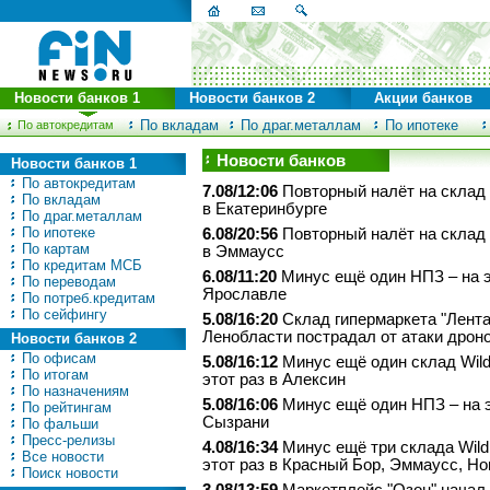
Новости банков 1
Новости банков 2
Акции банков
По вкладам
По драг.металлам
По ипотеке
По автокредитам
Новости банков
Новости банков 1
По автокредитам
7.08/12:06
Повторный налёт на склад W
По вкладам
в Екатеринбурге
По драг.металлам
По ипотеке
6.08/20:56
Повторный налёт на склад W
По картам
в Эммаусс
По кредитам МСБ
6.08/11:20
Минус ещё один НПЗ – на э
По переводам
Ярославле
По потреб.кредитам
По сейфингу
5.08/16:20
Склад гипермаркета "Лента
Ленобласти пострадал от атаки дрон
Новости банков 2
По офисам
5.08/16:12
Минус ещё один склад Wildb
По итогам
этот раз в Алексин
По назначениям
5.08/16:06
Минус ещё один НПЗ – на э
По рейтингам
Сызрани
По фальши
Пресс-релизы
4.08/16:34
Минус ещё три склада Wildb
Все новости
этот раз в Красный Бор, Эммаусс, Н
Поиск новости