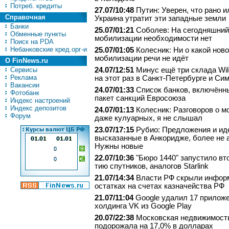
Потреб. кредиты
27.07/10:48
Путин: Уверен, что рано и
Справочная
Украина утратит эти западные земли
Банки
25.07/01:21
Соболев: На сегодняшний
Обменные пункты
мобилизации необходимости нет
Поиск на PDA
Небанковские кред.орг-и
25.07/01:05
Колесник: Ни о какой нов
мобилизации речи не идёт
О FinNews.ru
Сервисы
24.07/12:51
Минус ещё три склада Wild
Реклама
на этот раз в Санкт-Петербурге и С
Вакансии
24.07/01:33
Список банков, включённ
Фотобанк
пакет санкций Евросоюза
Индекс настроений
Индекс депозитов
24.07/01:13
Колесник: Разговоров о м
Форум
даже кулуарных, я не слышал
23.07/17:15
Рубио: Предложения и ид
высказанные в Анкоридже, более не 
Нужны новые
22.07/10:36
"Бю­ро 1440" за­пус­ти­ло вт
тию спут­ни­ков, аналогов Starlink
21.07/14:34
Власти РФ скрыли инфор
остатках на счетах казначейства РФ
21.07/11:04
Google удалил 17 прилож
холдинга VK из Google Play
20.07/22:38
Московская недвижимост
подорожала на 17,0% в долларах