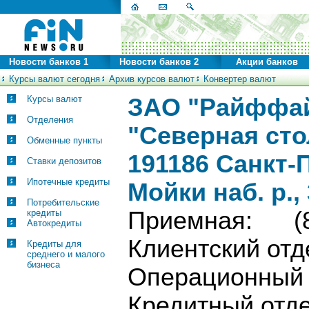
Новости банков 1
Новости банков 2
Акции банков
Курсы валют сегодня
Архив курсов валют
Конвертер валют
Курсы валют
ЗАО "Райффай
Отделения
"Северная сто
Обменные пункты
191186 Санкт-
Ставки депозитов
Ипотечные кредиты
Мойки наб. р.,
Потребительские
Приемная: (81
кредиты
Автокредиты
Клиентский о
Кредиты для
среднего и малого
бизнеса
Операционны
Кредитный о