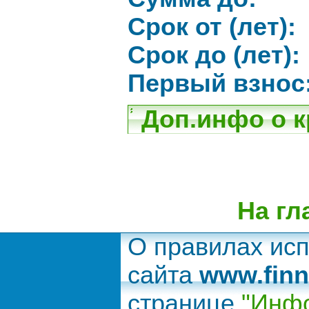
Срок от (лет):
Срок до (лет):
Первый взнос
Доп.инфо о к
На гл
О правилах ис
сайта
www.finn
странице
"Инфо