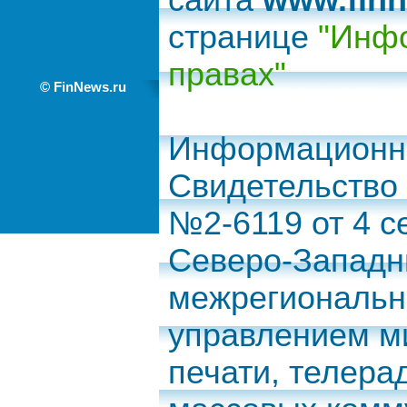
сайта
www.finn
странице
"Инфо
правах"
© FinNews.ru
Информационно
Свидетельство
№2-6119 от 4 с
Северо-Запад
межрегиональн
управлением м
печати, телера