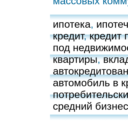
массовых комм
ипотека
,
ипоте
кредит
,
кредит 
под недвижимо
квартиры
,
вкла
автокредитова
автомобиль в к
потребительски
средний бизне