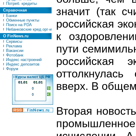
Потреб. кредиты
значит (так сч
Справочная
Банки
Обменные пункты
российская эко
Поиск на PDA
Небанковские кред.орг-и
к оздоровлени
О FinNews.ru
Сервисы
пути семимиль
Реклама
Вакансии
Фотобанк
российская э
Индекс настроений
Индекс депозитов
Форум
оттолкнулась
вверх. В общем
Вторая новость
промышленное