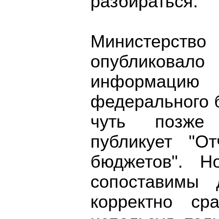
разбираться.
Министерств
опубликов
информац
федерального 
чуть позже 
публикует "О
бюджетов". Н
сопоставимы 
корректно ср