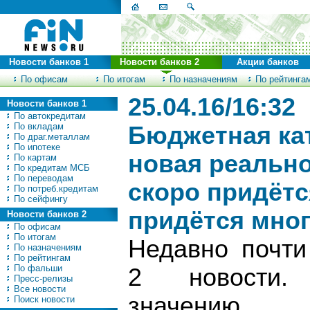
Новости банков 1
Новости банков 2
Акции банков
По офисам
По итогам
По назначениям
По рейтинга
25.04.16/16:32
Новости банков 1
По автокредитам
По вкладам
Бюджетная кат
По драг.металлам
По ипотеке
новая реальн
По картам
По кредитам МСБ
По переводам
скоро придётс
По потреб.кредитам
По сейфингу
придётся мно
Новости банков 2
По офисам
По итогам
Недавно почти
По назначениям
По рейтингам
По фальши
2 новости.
Пресс-релизы
Все новости
значению.
Поиск новости