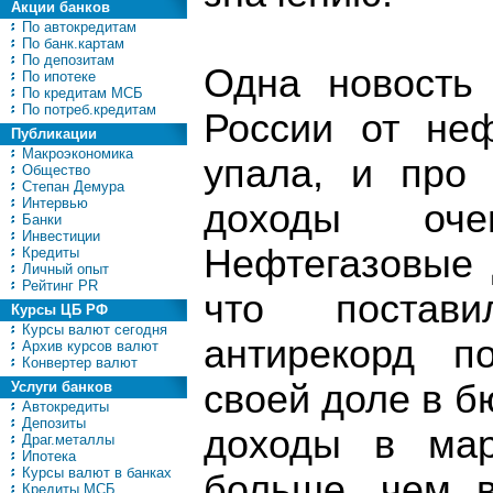
Акции банков
По автокредитам
По банк.картам
По депозитам
Одна новость 
По ипотеке
По кредитам МСБ
По потреб.кредитам
России от неф
Публикации
Макроэкономика
упала, и про 
Общество
Степан Демура
Интервью
доходы оче
Банки
Инвестиции
Нефтегазовые 
Кредиты
Личный опыт
Рейтинг PR
что постав
Курсы ЦБ РФ
Курсы валют сегодня
антирекорд п
Архив курсов валют
Конвертер валют
своей доле в б
Услуги банков
Автокредиты
Депозиты
доходы в мар
Драг.металлы
Ипотека
Курсы валют в банках
больше, чем в
Кредиты МСБ