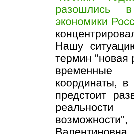
разошлись 
экономики Росс
концентрировал
Нашу ситуаци
термин "новая р
временные 
координаты, в
предстоит раз
реальности
возможност
Валентиновна