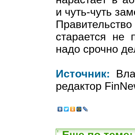
и чуть-чуть за
Правительств
старается не 
надо срочно де
Источник:
Влад
редактор FinNe