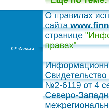
Еще по теме:
О правилах ис
сайта
www.finn
странице
"Инфо
правах"
© FinNews.ru
Информационно
Свидетельство
№2-6119 от 4 с
Северо-Запад
межрегиональн