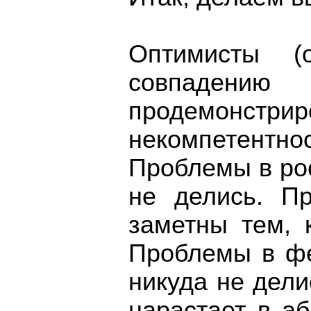
Оптимисты 
совпадени
продемонст
некомпетентн
Проблемы в ро
не делись. П
заметны тем, 
Проблемы в ф
никуда не дел
нарастает в а