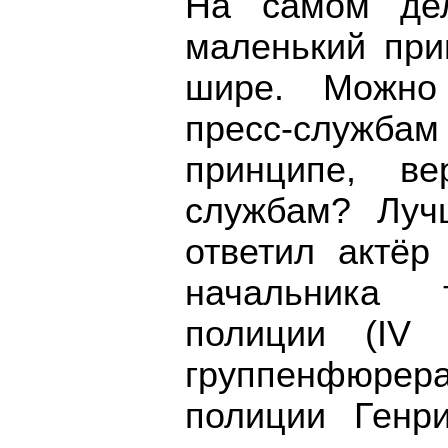
На самом дел
маленький при
шире. Можно
пресс-служба
принципе, ве
службам? Луч
ответил актёр
начальника т
полиции (IV 
группенфюрера
полиции Генр