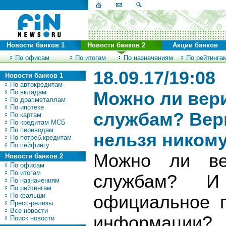
Новости банков 1
Новости банков 2
Акции банков
По офисам
По итогам
По назначениям
По рейтинга
18.09.17/19:08
Новости банков 1
По автокредитам
По вкладам
Можно ли вери
По драг.металлам
По ипотеке
службам? Вери
По картам
По кредитам МСБ
По переводам
нельзя ником
По потреб.кредитам
По сейфингу
Можно ли вер
Новости банков 2
По офисам
По итогам
службам? 
По назначениям
По рейтингам
По фальши
официальное п
Пресс-релизы
Все новости
информации?
Поиск новости