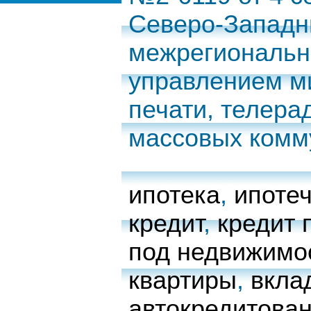
Северо-Запад
межрегиональн
управлением м
печати, телера
массовых комм
ипотека
,
ипоте
кредит
,
кредит 
под недвижимо
квартиры
,
вкла
автокредитова