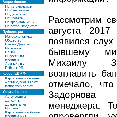
Акции банков
По автокредитам
По банк.картам
По депозитам
Рассмотрим св
По ипотеке
По кредитам МСБ
По потреб.кредитам
августа 2017
Публикации
Макроэкономика
появился слух 
Общество
Степан Демура
Интервью
бывшему ми
Банки
Инвестиции
Михаилу За
Кредиты
Личный опыт
Рейтинг PR
возглавить ба
Курсы ЦБ РФ
Курсы валют сегодня
отмечало, что
Архив курсов валют
Конвертер валют
Задорнова 
Услуги банков
Автокредиты
Депозиты
менеджера. Т
Драг.металлы
Ипотека
Курсы валют в банках
опровергли у
Кредиты МСБ