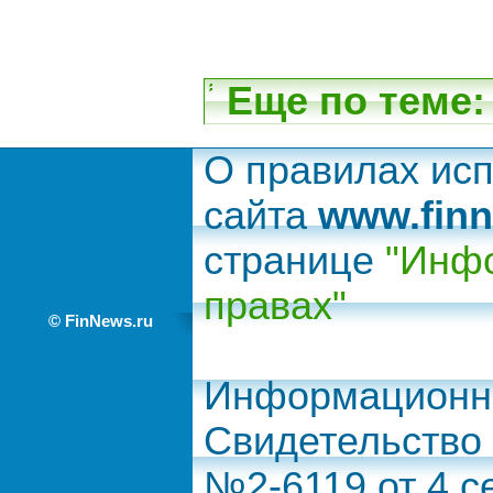
Еще по теме:
О правилах ис
сайта
www.finn
странице
"Инфо
правах"
© FinNews.ru
Информационно
Свидетельство
№2-6119 от 4 с