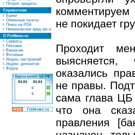
Потреб. кредиты
комментируем
Справочная
Банки
Обменные пункты
не покидает гр
Поиск на PDA
Небанковские кред.орг-и
О FinNews.ru
Сервисы
Проходит ме
Реклама
Вакансии
Фотобанк
выясняется,
Индекс настроений
Индекс депозитов
Форум
оказались пра
не правы. Подт
сама глава ЦБ
что она сказ
правления [ба