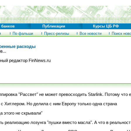
 банков
Публикации
Курсы ЦБ РФ
м
По фальши
Пресс-релизы
Все новости
Поиск нов
Военные расходы
...
ный редактор FinNews.ru
пировка "Рассвет" не может превосходить Starlink. Потому что 
с Хитлером. Но делила с ним Европу только одна страна
да этого не скрывали"
ь реализацию лозунга "пушки вместо масла". А что в реальност