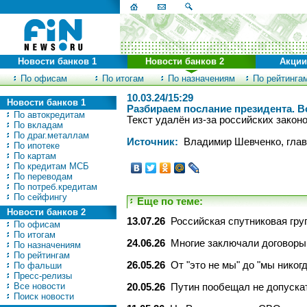
Новости банков 1
Новости банков 2
Акции
По офисам
По итогам
По назначениям
По рейтинга
10.03.24/15:29
Новости банков 1
Разбираем послание президента. 
По автокредитам
Текст удалён из-за российских законов
По вкладам
По драг.металлам
Источник:
Владимир Шевченко, глав
По ипотеке
По картам
По кредитам МСБ
По переводам
По потреб.кредитам
По сейфингу
Еще по теме:
Новости банков 2
13.07.26
Российская спутниковая груп
По офисам
По итогам
24.06.26
Многие заключали договоры 
По назначениям
По рейтингам
26.05.26
От "это не мы" до "мы никог
По фальши
Пресс-релизы
Все новости
20.05.26
Путин пообещал не допускат
Поиск новости