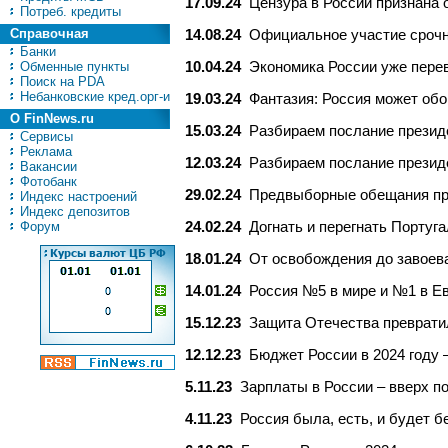
17.09.24
Цензура в России признана 
Потреб. кредиты
Справочная
14.08.24
Официальное участие срочн
Банки
Обменные пункты
10.04.24
Экономика России уже пере
Поиск на PDA
Небанковские кред.орг-и
19.03.24
Фантазия: Россия может обо
О FinNews.ru
15.03.24
Разбираем послание презид
Сервисы
Реклама
12.03.24
Разбираем послание презид
Вакансии
Фотобанк
29.02.24
Предвыборные обещания пре
Индекс настроений
Индекс депозитов
Форум
24.02.24
Догнать и перегнать Португ
18.01.24
От освобождения до завоева
14.01.24
Россия №5 в мире и №1 в Ев
15.12.23
Защита Отечества преврати
12.12.23
Бюджет России в 2024 году 
5.11.23
Зарплаты в России – вверх п
4.11.23
Россия была, есть, и будет б