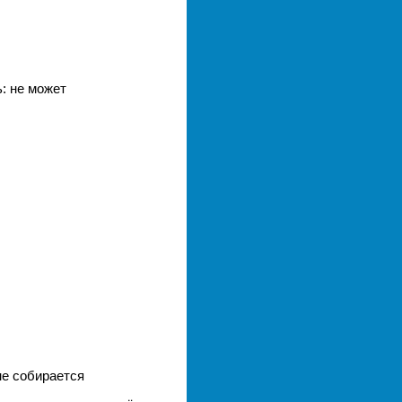
: не может
не собирается