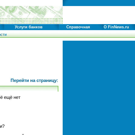
Услуги банков
Справочная
О FinNews.ru
ости
Перейти на страницу:
еë ещё нет
и?