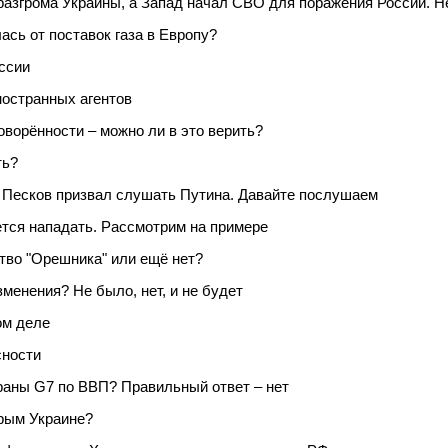
азгрома Украины, а Запад начал СВО для поражения России. Н
ась от поставок газа в Европу?
ссии
ностранных агентов
оворённости – можно ли в это верить?
ть?
 Песков призвал слушать Путина. Давайте послушаем
ается нападать. Рассмотрим на примере
тво "Орешника" или ещё нет?
менения? Не было, нет, и не будет
ом деле
сности
аны G7 по ВВП? Правильный ответ – нет
Крым Украине?