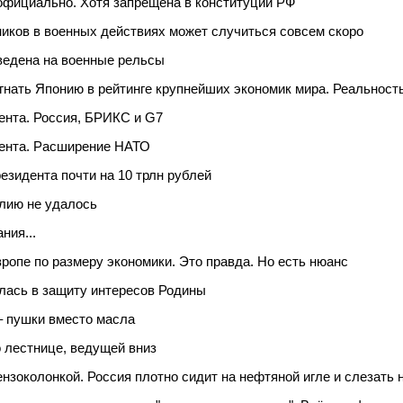
официально. Хотя запрещена в конституции РФ
иков в военных действиях может случиться совсем скоро
ведена на военные рельсы
гнать Японию в рейтинге крупнейших экономик мира. Реальность
ента. Россия, БРИКС и G7
ента. Расширение НАТО
зидента почти на 10 трлн рублей
алию не удалось
ния...
ропе по размеру экономики. Это правда. Но есть нюанс
лась в защиту интересов Родины
– пушки вместо масла
о лестнице, ведущей вниз
ензоколонкой. Россия плотно сидит на нефтяной игле и слезать 