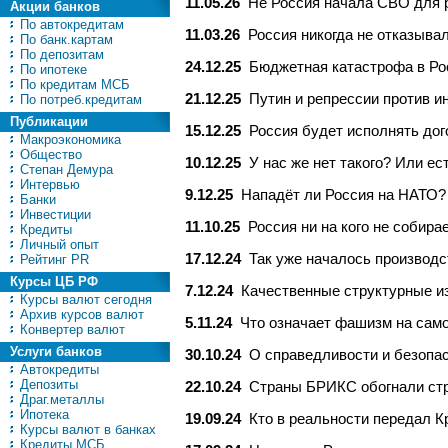
11.05.26
Не Россия начала СВО для р
Акции банков
По автокредитам
11.03.26
Россия никогда не отказывал
По банк.картам
По депозитам
24.12.25
Бюджетная катастрофа в Ро
По ипотеке
По кредитам МСБ
21.12.25
Путин и репрессии против и
По потреб.кредитам
Публикации
15.12.25
Россия будет исполнять дог
Макроэкономика
Общество
10.12.25
У нас же нет такого? Или ес
Степан Демура
Интервью
9.12.25
Нападëт ли Россия на НАТО?
Банки
Инвестиции
11.10.25
Россия ни на кого не собир
Кредиты
Личный опыт
17.12.24
Так уже началось производс
Рейтинг PR
Курсы ЦБ РФ
7.12.24
Качественные структурные из
Курсы валют сегодня
Архив курсов валют
5.11.24
Что означает фашизм на сам
Конвертер валют
Услуги банков
30.10.24
О справедливости и безопа
Автокредиты
Депозиты
22.10.24
Страны БРИКС обогнали стр
Драг.металлы
Ипотека
19.09.24
Кто в реальности передал 
Курсы валют в банках
Кредиты МСБ