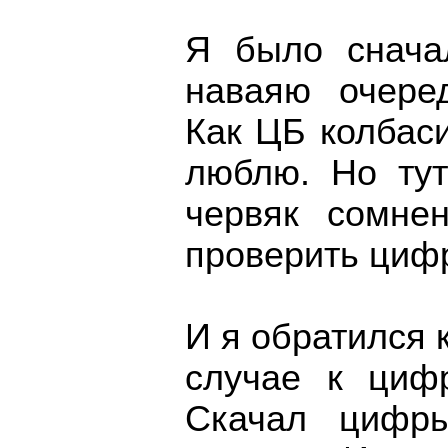
Я было снача
наваяю очере
Как ЦБ колбаси
люблю. Но ту
червяк сомне
проверить циф
И я обратился 
случае к циф
Скачал цифр