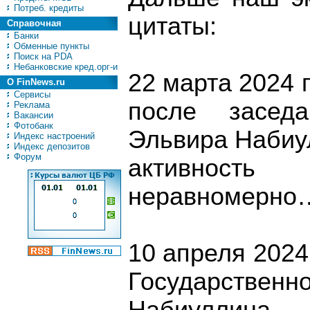
Потреб. кредиты
цитаты:
Справочная
Банки
Обменные пункты
Поиск на PDA
Небанковские кред.орг-и
22 марта 2024 
О FinNews.ru
Сервисы
после заседа
Реклама
Вакансии
Фотобанк
Эльвира Набиу
Индекс настроений
Индекс депозитов
Форум
активност
неравномерно…
10 апреля 2024
Государстве