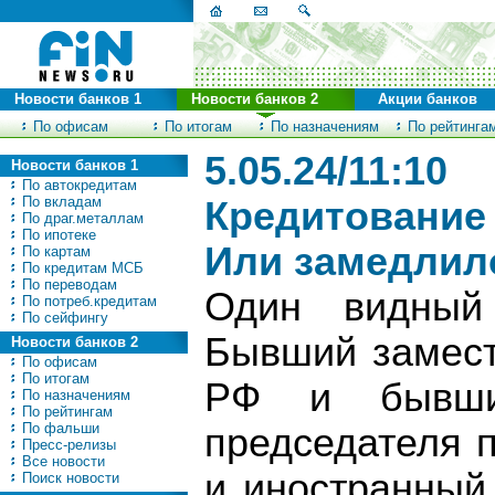
Новости банков 1
Новости банков 2
Акции банков
По офисам
По итогам
По назначениям
По рейтинга
5.05.24/11:10
Новости банков 1
По автокредитам
По вкладам
Кредитование 
По драг.металлам
По ипотеке
Или замедлил
По картам
По кредитам МСБ
По переводам
Один видный
По потреб.кредитам
По сейфингу
Бывший замест
Новости банков 2
По офисам
По итогам
РФ и бывши
По назначениям
По рейтингам
По фальши
председателя 
Пресс-релизы
Все новости
и иностранный
Поиск новости