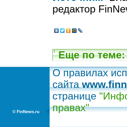
редактор FinNe
Еще по теме:
О правилах ис
сайта
www.finn
странице
"Инфо
правах"
© FinNews.ru