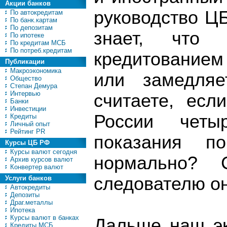
Акции банков
руководство ЦБ
По автокредитам
По банк.картам
По депозитам
знает, что 
По ипотеке
По кредитам МСБ
По потреб.кредитам
кредитованием
Публикации
Макроэкономика
или замедляе
Общество
Степан Демура
Интервью
считаете, есл
Банки
Инвестиции
России чет
Кредиты
Личный опыт
Рейтинг PR
показания п
Курсы ЦБ РФ
Курсы валют сегодня
нормально? 
Архив курсов валют
Конвертер валют
следователю он
Услуги банков
Автокредиты
Депозиты
Драг.металлы
Ипотека
Курсы валют в банках
Дальше наш эк
Кредиты МСБ