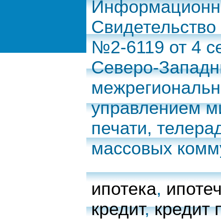
Информационно
Свидетельство
№2-6119 от 4 с
Северо-Запад
межрегиональн
управлением м
печати, телера
массовых комм
ипотека
,
ипоте
кредит
,
кредит 