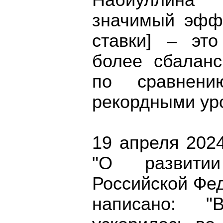
Набиуллина
значимый эфф
ставки] – эт
более сбалан
по сравнен
рекордными уро
19 апреля 202
"О развитии
Российской Фед
написано: "