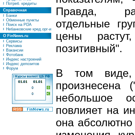
Потреб. кредиты
Правда, ра
Справочная
Банки
Обменные пункты
отдельные гру
Поиск на PDA
Небанковские кред.орг-и
цены расту
О FinNews.ru
Сервисы
позитивный".
Реклама
Вакансии
Фотобанк
Индекс настроений
Индекс депозитов
Форум
В том виде
произнесена 
небольшое ос
повлияет на и
она абсолютно