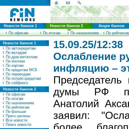
Новости банков 1
Новости банков 2
Акции банков
По офисам
По итогам
По назначениям
По рейтинга
15.09.25/12:38
Новости банков 1
По автокредитам
По вкладам
Ослабление ру
По драг.металлам
По ипотеке
инфляцию – э
По картам
По кредитам МСБ
По переводам
Председатель 
По потреб.кредитам
По сейфингу
думы РФ по
Новости банков 2
По офисам
По итогам
Анатолий Акса
По назначениям
По рейтингам
По фальши
заявил: "Осл
Пресс-релизы
Все новости
более благо
Поиск новости