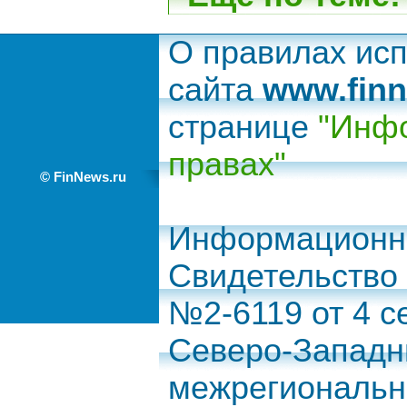
О правилах ис
сайта
www.finn
странице
"Инфо
правах"
© FinNews.ru
Информационно
Свидетельство
№2-6119 от 4 с
Северо-Запад
межрегиональн