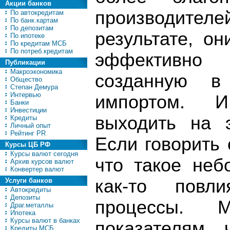
Акции банков
производите
По автокредитам
По банк.картам
По депозитам
результате, он
По ипотеке
По кредитам МСБ
По потреб.кредитам
эффективно 
Публикации
Макроэкономика
созданную в
Общество
Степан Демура
Интервью
импортом. И
Банки
Инвестиции
выходить на э
Кредиты
Личный опыт
Рейтинг PR
Если говорить
Курсы ЦБ РФ
Курсы валют сегодня
что такое неб
Архив курсов валют
Конвертер валют
как-то повл
Услуги банков
Автокредиты
Депозиты
процессы.
Драг.металлы
Ипотека
Курсы валют в банках
показателям, 
Кредиты МСБ