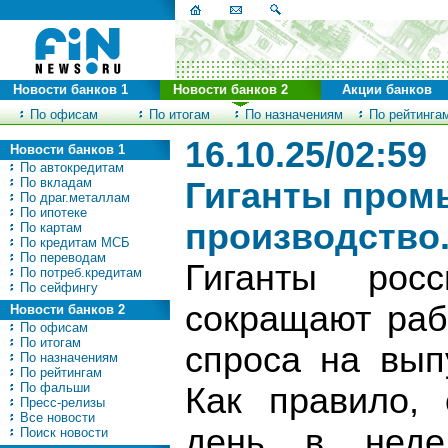
Новости банков 1
Новости банков 2
Акции банков
По офисам
По итогам
По назначениям
По рейтинга
16.10.25/02:59
Новости банков 1
По автокредитам
По вкладам
Гиганты пром
По драг.металлам
По ипотеке
производство.
По картам
По кредитам МСБ
По переводам
Гиганты росс
По потреб.кредитам
По сейфингу
сокращают раб
Новости банков 2
По офисам
По итогам
спроса на вып
По назначениям
По рейтингам
По фальши
Как правило,
Пресс-релизы
Все новости
день в неде
Поиск новости