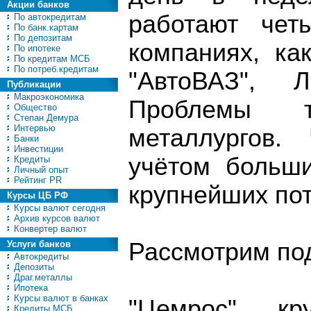
Акции банков
работают чет
По автокредитам
По банк.картам
По депозитам
компаниях, ка
По ипотеке
По кредитам МСБ
По потреб.кредитам
"АвтоВАЗ", 
Публикации
Макроэкономика
Проблемы 
Общество
Степан Демура
Интервью
металлургов.
Банки
Инвестиции
учётом больш
Кредиты
Личный опыт
Рейтинг PR
крупнейших по
Курсы ЦБ РФ
Курсы валют сегодня
Архив курсов валют
Конвертер валют
Рассмотрим по
Услуги банков
Автокредиты
Депозиты
Драг.металлы
Ипотека
Курсы валют в банках
"Цемрос", кр
Кредиты МСБ