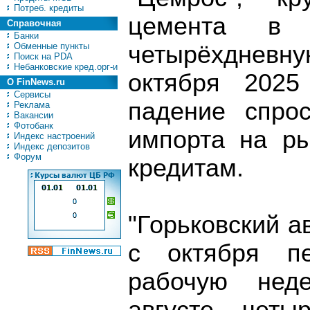
Потреб. кредиты
цемента в 
Справочная
Банки
Обменные пункты
четырëхдневн
Поиск на PDA
Небанковские кред.орг-и
октября 2025
О FinNews.ru
Сервисы
падение спро
Реклама
Вакансии
Фотобанк
импорта на ры
Индекс настроений
Индекс депозитов
Форум
кредитам.
"Горьковский а
с октября п
рабочую нед