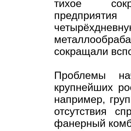
тихое сокр
предприяти
четырëхдневн
металлообр
сокращали всп
Проблемы на
крупнейших ро
например, груп
отсутствия сп
фанерный комб