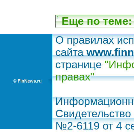
Еще по теме:
О правилах ис
сайта
www.finn
странице
"Инфо
правах"
© FinNews.ru
Информационно
Свидетельство
№2-6119 от 4 с