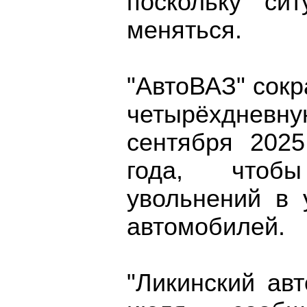
поскольку си
меняться.
"АвтоВАЗ" сокр
четырëхдневн
сентября 202
года, чтоб
увольнений в 
автомобилей.
"Ликинский ав