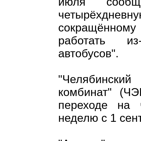
июля сооб
четырëхдневн
сокращëнном
работать и
автобусов".
"Челябинский 
комбинат" (Ч
переходе на 
неделю с 1 сен