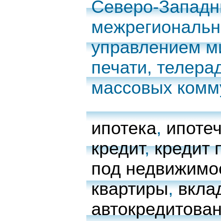
Северо-Запад
межрегиональн
управлением м
печати, телера
массовых комм
ипотека
,
ипоте
кредит
,
кредит 
под недвижимо
квартиры
,
вкла
автокредитова