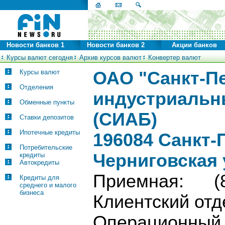
Новости банков 1
Новости банков 2
Акции банков
Курсы валют сегодня
Архив курсов валют
Конвертер валют
Курсы валют
ОАО "Санкт-П
Отделения
индустриальн
Обменные пункты
(СИАБ)
Ставки депозитов
Ипотечные кредиты
196084 Санкт-
Потребительские
Черниговская у
кредиты
Автокредиты
Приемная: (81
Кредиты для
среднего и малого
бизнеса
Клиентский о
Операционны