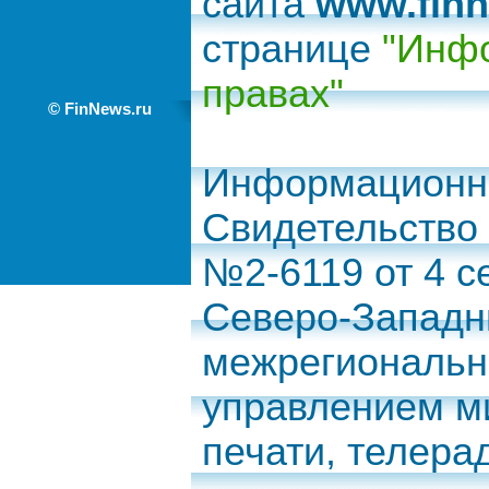
сайта
www.finn
странице
"Инфо
правах"
© FinNews.ru
Информационно
Свидетельство
№2-6119 от 4 с
Северо-Запад
межрегиональн
управлением м
печати, телера