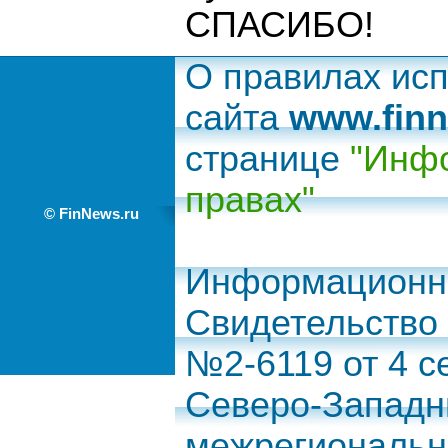
СПАСИБО!
О правилах ис
сайта
www.finn
странице
"Инфо
правах"
© FinNews.ru
Информационно
Свидетельство
№2-6119 от 4 с
Северо-Запад
межрегиональн