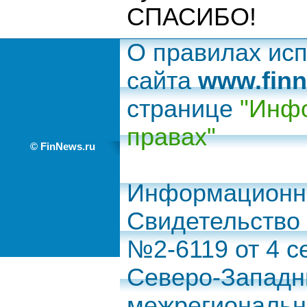
СПАСИБО!
О правилах ис
сайта
www.finn
странице
"Инфо
правах"
© FinNews.ru
Информационно
Свидетельство
№2-6119 от 4 с
Северо-Запад
межрегиональн