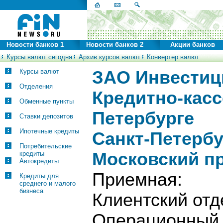
Новости банков 1
Новости банков 2
Акции банков
Курсы валют сегодня
Архив курсов валют
Конвертер валют
Курсы валют
ЗАО Инвестиц
Отделения
Кредитно-касс
Обменные пункты
Петербурге
Ставки депозитов
Ипотечные кредиты
Санкт-Петербу
Потребительские
Московский пр.
кредиты
Автокредиты
Приемная:
Кредиты для
среднего и малого
бизнеса
Клиентский о
Операционны