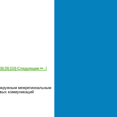
[8]
[9]
[10]
Следующие
м окружным межрегиональным
овых коммуникаций