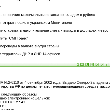
у
ьно понизил максимальные ставки по вкладам в рублях
т открыть офис в украинском Мелитополе
ли открывать накопительные счета и вклады в долларах и евро
пить "СМП банк"
 переводы в валюте внутри страны
а территории ДНР и ЛНР 14 офисов
1
[2]
[3]
[4]
[5]
[6]
[7]
ИА №2-6119 от 4 сентября 2002 года. Выдано Северо-Западны
терства РФ по делам печати, телерадиовещания средств масс
о следующим образом:
щью электронных кошельков:
41001178375943
.ru