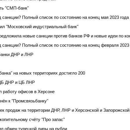
ть "СМП-банк"
д санкции? Полный список по состоянию на конец мая 2023 года
ил "Московский индустриальный банк"
едложила новые санкции против банков РФ и новые идеи по к
д санкции? Полный список по состоянию на конец февраля 2023
банки ДНР и ЛНР
анка" на новых территориях достигло 200
ЦБ ДНР и ЦБ ЛНР
л работу офисов в Херсоне
нён к "Промсвязьбанку"
ек продаж на территории ДНР, ЛНР и Херсонской и Запорожской
копительному счёту "Про запас"
л обмен турецкой лиры на рубли