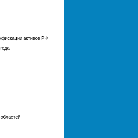
онфискации активов РФ
 года
 областей