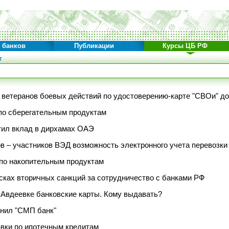
 банков
Публикации
Курсы ЦБ РФ
т
ветеранов боевых действий по удостоверению-карте "СВОи" до
по сберегательным продуктам
стил вклад в дирхамах ОАЭ
в – участников ВЭД возможность электронного учета перевозки
по накопительным продуктам
ках вторичных санкций за сотрудничество с банками РФ
Авдеевке банковские карты. Кому выдавать?
инил "СМП банк"
авки по ипотечным кредитам