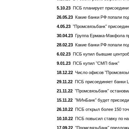
5.10.23
ПСБ планирует присоедини
26.05.23
Какие банки РФ попали по
4.05.23
"Промсвязьбанк" присоедин
30.04.23
Группа Ермака-Макфола пр
28.02.23
Какие банки РФ попали по
6.02.23
ПСБ купил бывшие центро
9.01.23
ПСБ купил "СМП банк"
18.12.22
Число офисов "Промсвязьб
29.11.22
ПСБ присоединяет банки 
21.11.22
"Промсвязьбанк" останови
15.11.22
"МИнБанк" будет присоеди
26.10.22
ПСБ открыл более 150 точ
10.10.22
ПСБ повысил ставку по на
17.09.22
"Промсвязьбанк" предложи