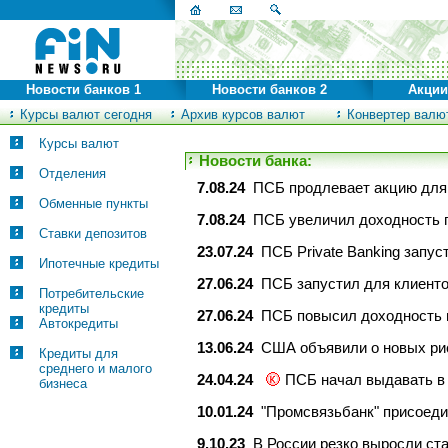
Новости банков 1
Новости банков 2
Акции
Курсы валют сегодня
Архив курсов валют
Конвертер валю
Курсы валют
Новости банка:
Отделения
7.08.24
ПСБ продлевает акцию для 
Обменные пункты
7.08.24
ПСБ увеличил доходность 
Ставки депозитов
23.07.24
ПСБ Private Banking запу
Ипотечные кредиты
27.06.24
ПСБ запустил для клиенто
Потребительские
кредиты
27.06.24
ПСБ повысил доходность 
Автокредиты
13.06.24
США объявили о новых рис
Кредиты для
среднего и малого
24.04.24
ПСБ начал выдавать в 
бизнеса
10.01.24
"Промсвязьбанк" присоед
9.10.23
В России резко выросли ст