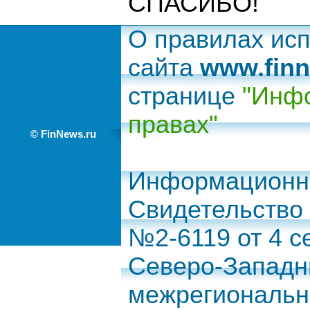
СПАСИБО!
О правилах ис
сайта
www.finn
странице
"Инфо
правах"
© FinNews.ru
Информационно
Свидетельство
№2-6119 от 4 с
Северо-Запад
межрегиональн