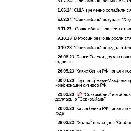
5.07.24
"Совкомбанк" повышает ста
1.05.24
США временно ослабили са
5.03.24
"Совкомбанк" покупает "Хоу
6.11.23
"Совкомбанк" повысил став
9.10.23
В России резко выросли ст
4.10.23
"Совкомбанк" передал заб
26.08.23
Банки России дружно повы
годовых
26.05.23
Какие банки РФ попали по
30.04.23
Группа Ермака-Макфола пр
конфискации активов РФ
29.03.23
"Совкомбанк" возобнов
доллары в "Совкомбанк"
28.02.23
Какие банки РФ попали по
года
28.02.23
"Халва" поглощает "Свобо