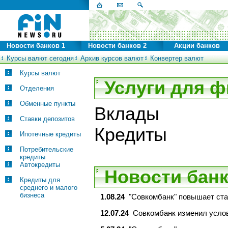
Новости банков 1
Новости банков 2
Акции банков
Курсы валют сегодня
Архив курсов валют
Конвертер валют
Курсы валют
Услуги для ф
Отделения
Обменные пункты
Вклады
Ставки депозитов
Кредиты
Ипотечные кредиты
Потребительские
кредиты
Автокредиты
Новости банк
Кредиты для
среднего и малого
бизнеса
1.08.24
"Совкомбанк" повышает ста
12.07.24
Совкомбанк изменил услов