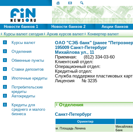
Новости банков 1
Новости банков 2
Акции банков
Курсы валют сегодня
Архив курсов валют
Конвертер валют
Курсы валют
ОАО "СЭБ банк" (ранее "Петроэнер
195009 Санкт-Петербург
Отделения
Михайлова ул., 11
Приемная: (812) 334-03-60
Обменные пункты
Клиентский отдел:
Операционный отдел:
Ставки депозитов
Кредитный отдел:
Служба поддержки пластиковых к
Ипотечные кредиты
Лицензия № 3235
Потребительские
кредиты
Автокредиты
Отделения
Кредиты для
среднего и малого
бизнеса
Санкт-Петербург
Ориентир
Михайлова у
м. Площадь Ленина
Банк