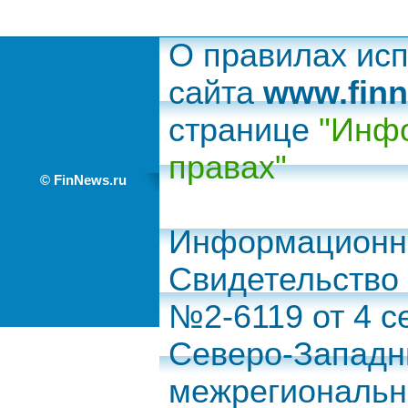
О правилах ис
сайта
www.finn
странице
"Инфо
правах"
© FinNews.ru
Информационно
Свидетельство
№2-6119 от 4 с
Северо-Запад
межрегиональн