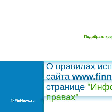
Подобрать кре
О правилах ис
сайта
www.finn
странице
"Инфо
правах"
© FinNews.ru