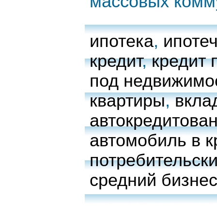
массовых комм
ипотека
,
ипоте
кредит
,
кредит 
под недвижимо
квартиры
,
вкла
автокредитова
автомобиль в к
потребительски
средний бизне