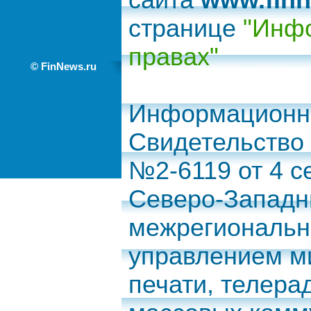
сайта
www.finn
странице
"Инфо
правах"
© FinNews.ru
Информационно
Свидетельство
№2-6119 от 4 с
Северо-Запад
межрегиональн
управлением м
печати, телера