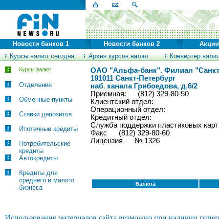
Новости банков 1
Новости банков 2
Акции
Курсы валют сегодня
Архив курсов валют
Конвертер валю
Курсы валют
ОАО "Альфа-банк". Филиал "Санкт
191011 Санкт-Петербург
Отделения
наб. канала Грибоедова, д.6/2
Приемная: (812) 329-80-50
Обменные пункты
Клиентский отдел:
Операционный отдел:
Ставки депозитов
Кредитный отдел:
Служба поддержки пластиковых к
Ипотечные кредиты
Факс (812) 329-80-60
Лицензия № 1326
Потребительские
кредиты
Автокредиты
Кредиты для
среднего и малого
Валюта
бизнеса
© FinNews.ru
Использование материалов сайта возможно при наличии гипе