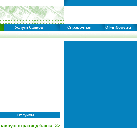
Услуги банков
Справочная
О FinNews.ru
От суммы
главную страницу банка >>