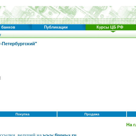
 банков
Публикации
Курсы ЦБ РФ
т
-Петербургский"
арт:
Покупка
Продажа
На 
рссылки, ведущей на
www.finnews.ru