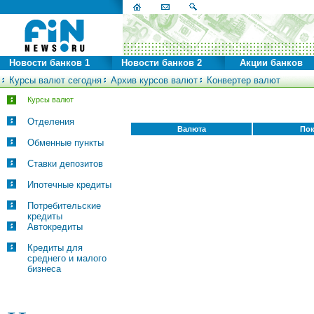
Новости банков 1
Новости банков 2
Акции банков
Курсы валют сегодня
Архив курсов валют
Конвертер валют
Курсы валют
Отделения
Валюта
Пок
Обменные пункты
Ставки депозитов
Ипотечные кредиты
Потребительские
кредиты
Автокредиты
Кредиты для
среднего и малого
бизнеса
© FinNews.ru