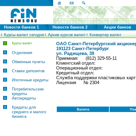
Новости банков 1
Новости банков 2
Акции банков
Курсы валют сегодня
Архив курсов валют
Конвертер валют
Курсы валют
ОАО Санкт-Петербургский акционе
191123 Санкт-Петербург
Отделения
ул. Радищева, 39
Приемная: (812) 329-55-11
Обменные пункты
Клиентский отдел:
Операционный отдел:
Ставки депозитов
Кредитный отдел:
Служба поддержки пластиковых к
Ипотечные кредиты
Лицензия № 2304
Потребительские
кредиты
Автокредиты
Кредиты для
Валюта
Пок
среднего и малого
бизнеса
© FinNews.ru