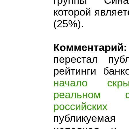
группы "Сина
которой являет
(25%).
Комментарий:
перестал пуб
рейтинги банк
начало скр
реальном ф
российских
публикуемая