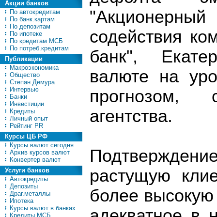
Акции банков
"Акционерн
По автокредитам
По банк.картам
По депозитам
содействия ко
По ипотеке
По кредитам МСБ
По потреб.кредитам
банк", Екате
Публикации
Макроэкономика
валюте на уро
Общество
Степан Демура
Интервью
прогнозом, 
Банки
Инвестиции
агентства.
Кредиты
Личный опыт
Рейтинг PR
Курсы ЦБ РФ
Курсы валют сегодня
Подтвержден
Архив курсов валют
Конвертер валют
растущую клие
Услуги банков
Автокредиты
Депозиты
более высокую
Драг.металлы
Ипотека
Курсы валют в банках
адекватное в 
Кредиты МСБ