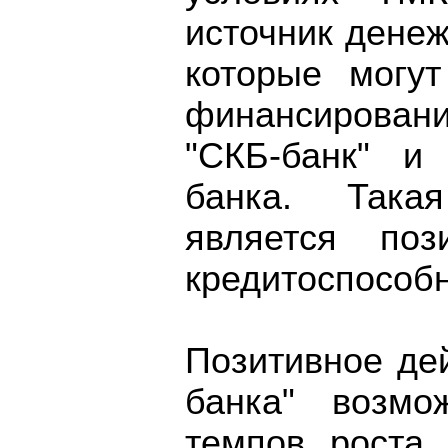
источник денеж
которые могу
финансирован
"СКБ-банк" и
банка. Така
является по
кредитоспособн
Позитивное де
банка" возмо
темпов роста 