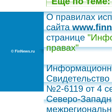
Еще по теме:
О правилах ис
сайта
www.finn
странице
"Инфо
правах"
© FinNews.ru
Информационно
Свидетельство
№2-6119 от 4 с
Северо-Запад
межрегиональн