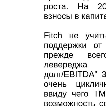
роста. На 20
взносы в капит
Fitch не учит
поддержки от
прежде всег
левереджа
долг/EBITDA" 3
очень циклич
ввиду чего ТМ
возможность с