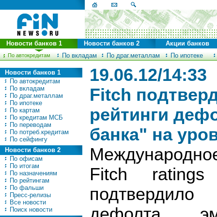
Новости банков 1
Новости банков 2
Акции банков
По вкладам
По драг.металлам
По ипотеке
По автокредитам
19.06.12/14:33
Новости банков 1
По автокредитам
По вкладам
Fitch подтвер
По драг.металлам
По ипотеке
рейтинги дефо
По картам
По кредитам МСБ
По переводам
банка" на уро
По потреб.кредитам
По сейфингу
Международно
Новости банков 2
По офисам
По итогам
Fitch ratin
По назначениям
По рейтингам
По фальши
подтвердило 
Пресс-релизы
Все новости
дефолта э
Поиск новости