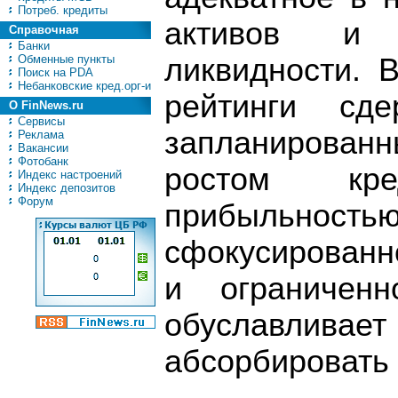
Потреб. кредиты
активов и 
Справочная
Банки
Обменные пункты
ликвидности. 
Поиск на PDA
Небанковские кред.орг-и
рейтинги сд
О FinNews.ru
Сервисы
запланирован
Реклама
Вакансии
Фотобанк
ростом кре
Индекс настроений
Индекс депозитов
Форум
прибыльн
сфокусированн
и ограниченн
обуславливае
абсорбировать 