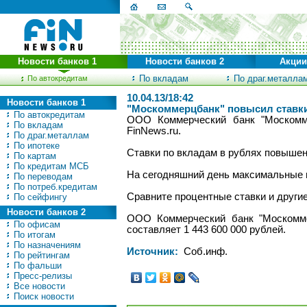
Новости банков 1
Новости банков 2
Акции
По вкладам
По драг.металла
По автокредитам
10.04.13/18:42
Новости банков 1
"Москоммерцбанк" повысил ставки
По автокредитам
ООО Коммерческий банк "Москомме
По вкладам
FinNews.ru.
По драг.металлам
По ипотеке
Ставки по вкладам в рублях повышен
По картам
По кредитам МСБ
На сегодняшний день максимальные п
По переводам
По потреб.кредитам
Сравните процентные ставки и други
По сейфингу
Новости банков 2
ООО Коммерческий банк "Москоммер
По офисам
составляет 1 443 600 000 рублей.
По итогам
По назначениям
Источник:
Соб.инф.
По рейтингам
По фальши
Пресс-релизы
Все новости
Поиск новости