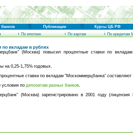
 банков
Публикации
Курсы ЦБ РФ
м
По ипотеке
По картам
По кредитам 
 по вкладам в рублях
рцбанк" (Москва) повысил процентные ставки по вкладам 
ы на 0,25-1,75% годовых.
роцентные ставки по вкладам "Москоммерцбанка" составляют 1
е условия по
депозитам разных банков
.
цбанк" (Москва) зарегистрировано в 2001 году (лицензия