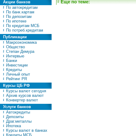
Еще по теме:
Акции банков
По автокредитам
По банк.картам
По депозитам
По ипотеке
По кредитам МСБ
По потреб.кредитам
Публикации
Макроэкономика
Общество
Степан Демура
Интервью
Банки
Инвестиции
Кредиты
Личный опыт
Рейтинг PR
Курсы ЦБ РФ
Курсы валют сегодня
Архив курсов валют
Конвертер валют
Услуги банков
Автокредиты
Депозиты
Драг.металлы
Ипотека
Курсы валют в банках
Кредиты МСБ