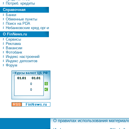
Потреб. кредиты
Справочная
Банки
Обменные пункты
Поиск на PDA
Небанковские кред.орг-и
О FinNews.ru
Сервисы
Реклама
Вакансии
Фотобанк
Индекс настроений
Индекс депозитов
Форум
О правилах использования материал