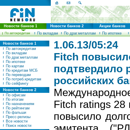
Новости банков 1
Новости банков 2
Акции банков
По вкладам
По драг.металлам
По ипотеке
По автокредитам
1.06.13/05:24
Новости банков 1
По автокредитам
По вкладам
Fitch повысил
По драг.металлам
По ипотеке
подтвердило р
По картам
По кредитам МСБ
По переводам
российских б
По потреб.кредитам
По сейфингу
Международно
Новости банков 2
По офисам
По итогам
Fitch ratings 28
По назначениям
По рейтингам
По фальши
повысило долг
Пресс-релизы
Все новости
эмитента ("Р
Поиск новости