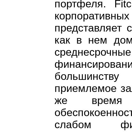
портфеля. Fit
корпоратив
представляет 
как в нем дом
среднеср
финансировани
большинств
приемлемое за
же время 
обеспокоеннос
слабом фи