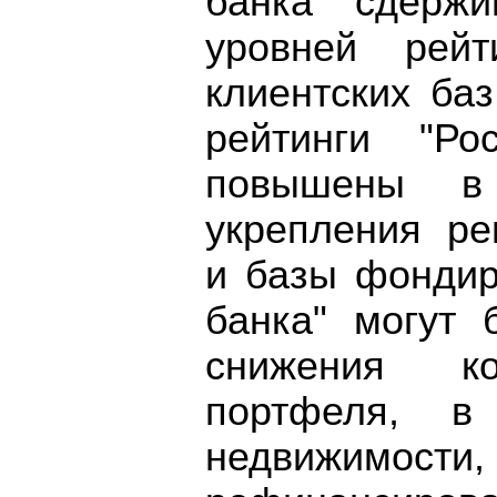
банка" сдержи
уровней рейт
клиентских ба
рейтинги "Ро
повышены в 
укрепления ре
и базы фондир
банка" могут
снижения ко
портфеля, в
недвижи