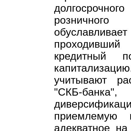
долгосрочн
розничного
обуславливает
проходивши
кредитный 
капитализа
учитывают ра
"СКБ-банк
диверсифик
приемлемую 
адекватное на