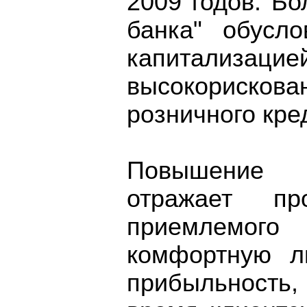
2009 годов. Бо
банка" обусл
капитализацие
высокориск
розничного кре
Повышение 
отражает пр
приемлемог
комфортную л
прибыльность,