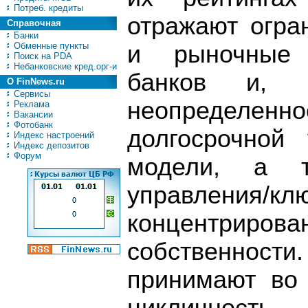
Потреб. кредиты
отражают огра
Справочная
Банки
Обменные пункты
и рыночные 
Поиск на PDA
Небанковские кред.орг-и
банков и, 
О FinNews.ru
Сервисы
неопределе
Реклама
Вакансии
Фотобанк
долгосрочной 
Индекс настроений
Индекс депозитов
Форум
модели, а 
управления
концентри
собственност
принимают во