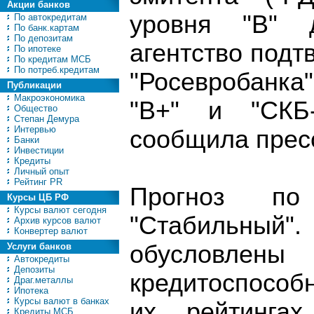
Акции банков
уровня "B" 
По автокредитам
По банк.картам
По депозитам
агентство под
По ипотеке
По кредитам МСБ
По потреб.кредитам
"Росевробанка"
Публикации
Макроэкономика
"B+" и "СКБ-
Общество
Степан Демура
Интервью
сообщила пресс
Банки
Инвестиции
Кредиты
Личный опыт
Рейтинг PR
Прогноз п
Курсы ЦБ РФ
Курсы валют сегодня
"Стабильны
Архив курсов валют
Конвертер валют
обусловле
Услуги банков
Автокредиты
Депозиты
кредитоспособн
Драг.металлы
Ипотека
Курсы валют в банках
их рейтингах
Кредиты МСБ