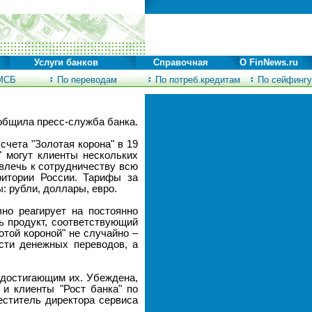
Услуги банков
Справочная
О FinNews.ru
МСБ
По переводам
По потреб.кредитам
По сейфингу
ообщила пресс-служба банка.
чета "Золотая корона" в 19
 могут клиенты нескольких
ивлечь к сотрудничеству всю
ритории России. Тарифы за
: рубли, доллары, евро.
но реагирует на постоянно
ь продукт, соответствующий
отой короной" не случайно –
сти денежных переводов, а
 достигающим их. Убеждена,
 и клиенты "Рост банка" по
еститель директора сервиса