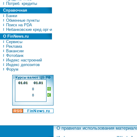
Потреб. кредиты
Справочная
Банки
Обменные пункты
Поиск на PDA
Небанковские кред.орг-и
О FinNews.ru
Сервисы
Реклама
Вакансии
Фотобанк
Индекс настроений
Индекс депозитов
Форум
О правилах использования материал