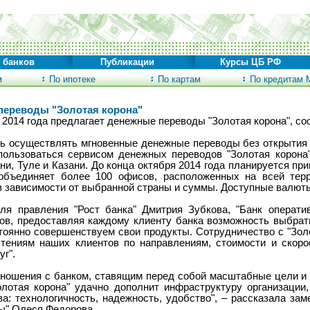
 банков
Публикации
Курсы ЦБ РФ
м
По ипотеке
По картам
По кредитам 
переводы "Золотая корона"
 2014 года предлагает денежные переводы "Золотая корона", с
ь осуществлять мгновенные денежные переводы без открытия с
пользоваться сервисом денежных переводов "Золотая корона"
ни, Туле и Казани. До конца октября 2014 года планируется пр
 объединяет более 100 офисов, расположенных на всей тер
в зависимости от выбранной страны и суммы. Доступные валюты
ля правления "Рост банка" Дмитрия Зубкова, "Банк оператив
в, предоставляя каждому клиенту банка возможность выбрат
стоянно совершенствуем свои продукты. Сотрудничество с "Зол
чтениям наших клиентов по направлениям, стоимости и скоро
г".
отношения с банком, ставящим перед собой масштабные цели и
лотая корона" удачно дополнит инфраструктуру организации,
а: технологичность, надежность, удобство", – рассказала зам
ы" Олеся Федорова.