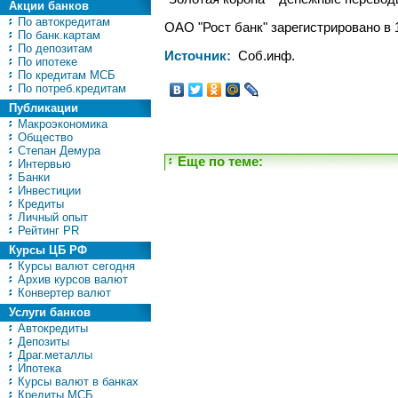
Акции банков
По автокредитам
ОАО "Рост банк" зарегистрировано в 
По банк.картам
По депозитам
Источник:
Соб.инф.
По ипотеке
По кредитам МСБ
По потреб.кредитам
Публикации
Макроэкономика
Общество
Степан Демура
Еще по теме:
Интервью
Банки
Инвестиции
Кредиты
Личный опыт
Рейтинг PR
Курсы ЦБ РФ
Курсы валют сегодня
Архив курсов валют
Конвертер валют
Услуги банков
Автокредиты
Депозиты
Драг.металлы
Ипотека
Курсы валют в банках
Кредиты МСБ