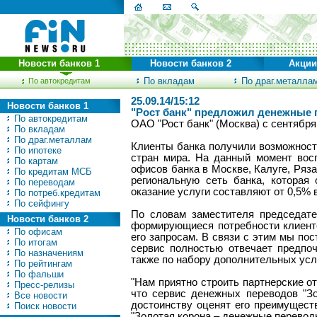
Новости банков 1
Новости банков 2
Акции
По вкладам
По драг.металла
По автокредитам
25.09.14/15:12
Новости банков 1
"Рост банк" предложил денежные 
По автокредитам
ОАО "Рост банк" (Москва) с сентября
По вкладам
По драг.металлам
Клиенты банка получили возможност
По ипотеке
стран мира. На данный момент вос
По картам
офисов банка в Москве, Калуге, Ряза
По кредитам МСБ
региональную сеть банка, которая
По переводам
оказание услуги составляют от 0,5% 
По потреб.кредитам
По сейфингу
По словам заместителя председате
Новости банков 2
формирующиеся потребности клиенто
По офисам
его запросам. В связи с этим мы по
По итогам
сервис полностью отвечает предпо
По назначениям
также по набору дополнительных услу
По рейтингам
По фальши
"Нам приятно строить партнерские 
Пресс-релизы
что сервис денежных переводов "Зо
Все новости
достоинству оценят его преимуществ
Поиск новости
"Золотая корона – денежные перевод