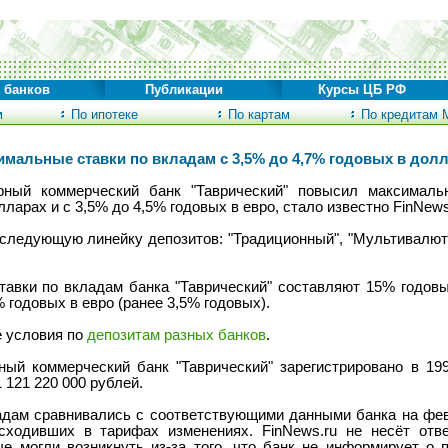
 банков
Публикации
Курсы ЦБ РФ
м
По ипотеке
По картам
По кредитам 
мальные ставки по вкладам с 3,5% до 4,7% годовых в долла
рный коммерческий банк "Таврический" повысил максималь
ларах и с 3,5% до 4,5% годовых в евро, стало известно FinNews
следующую линейку депозитов: "Традиционный", "Мультивалютн
авки по вкладам банка "Таврический" составляют 15% годовы
 годовых в евро (ранее 3,5% годовых).
е условия по
депозитам разных банков
.
ый коммерческий банк "Таврический" зарегистрировано в 19
 121 220 000 рублей.
ладам сравнивались с соответствующими данными банка на фев
ходивших в тарифах изменениях. FinNews.ru не несёт отв
ые могли возникнуть из-за того, что банк не информирует о