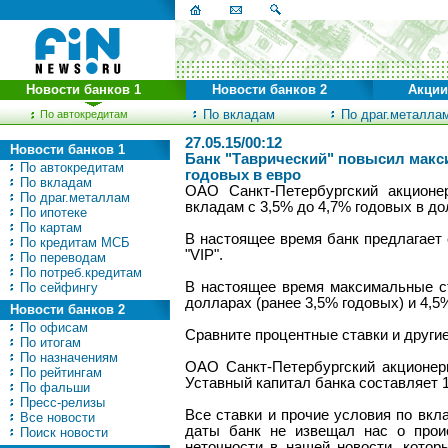
Новости банков 1
Новости банков 2
Акции
По вкладам
По драг.металла
По автокредитам
27.05.15/00:12
Новости банков 1
Банк "Таврический" повысил макси
По автокредитам
годовых в евро
По вкладам
ОАО Санкт-Петербургский акционе
По драг.металлам
вкладам с 3,5% до 4,7% годовых в дол
По ипотеке
По картам
В настоящее время банк предлагает 
По кредитам МСБ
"VIP".
По переводам
По потреб.кредитам
В настоящее время максимальные ст
По сейфингу
долларах (ранее 3,5% годовых) и 4,5%
Новости банков 2
По офисам
Сравните процентные ставки и други
По итогам
По назначениям
ОАО Санкт-Петербургский акционерн
По рейтингам
Уставный капитал банка составляет 1
По фальши
Пресс-релизы
Все ставки и прочие условия по вк
Все новости
даты банк не извещал нас о проис
Поиск новости
неточности в нашей новости, котор