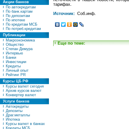
Акции банков
тарифах.
По автокредитам
По банк.картам
Источник:
Соб.инф.
По депозитам
По ипотеке
По кредитам МСБ
По потреб.кредитам
Публикации
Макроэкономика
Еще по теме:
Общество
Степан Демура
Интервью
Банки
Инвестиции
Кредиты
Личный опыт
Рейтинг PR
Курсы ЦБ РФ
Курсы валют сегодня
Архив курсов валют
Конвертер валют
Услуги банков
Автокредиты
Депозиты
Драг.металлы
Ипотека
Курсы валют в банках
Кредиты МСБ