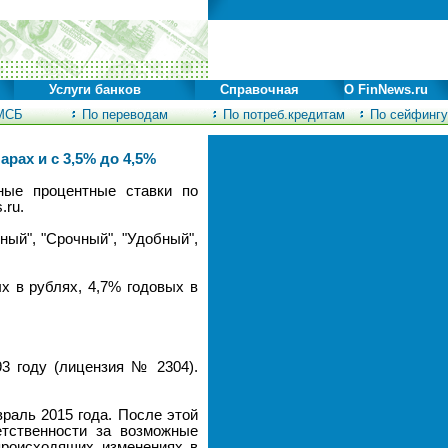
Услуги банков
Справочная
О FinNews.ru
МСБ
По переводам
По потреб.кредитам
По сейфингу
рах и с 3,5% до 4,5%
ные процентные ставки по
.ru.
ый", "Срочный", "Удобный",
х в рублях, 4,7% годовых в
93 году (лицензия № 2304).
раль 2015 года. После этой
етственности за возможные
 происходящих изменениях в