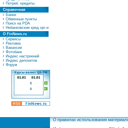
Потреб. кредиты
Справочная
Банки
Обменные пункты
Поиск на PDA
Небанковские кред.орг-и
О FinNews.ru
Сервисы
Реклама
Вакансии
Фотобанк
Индекс настроений
Индекс депозитов
Форум
О правилах использования материал