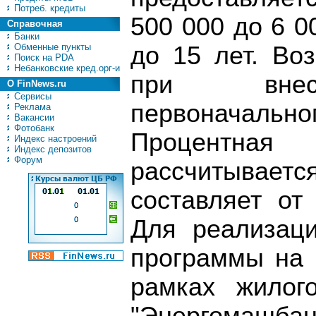
Потреб. кредиты
500 000 до 6 0
Справочная
Банки
Обменные пункты
до 15 лет. Во
Поиск на PDA
Небанковские кред.орг-и
при внесе
О FinNews.ru
Сервисы
первоначал
Реклама
Вакансии
Фотобанк
Процентная
Индекс настроений
Индекс депозитов
Форум
рассчитыва
составляет от
Для реализаци
программы на 
рамках жилог