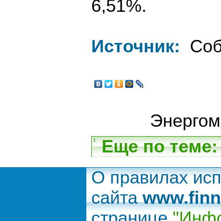
6,51%.
Источник:
Соб
Энергом
Еще по теме:
О правилах ис
сайта
www.finn
странице
"Инфо