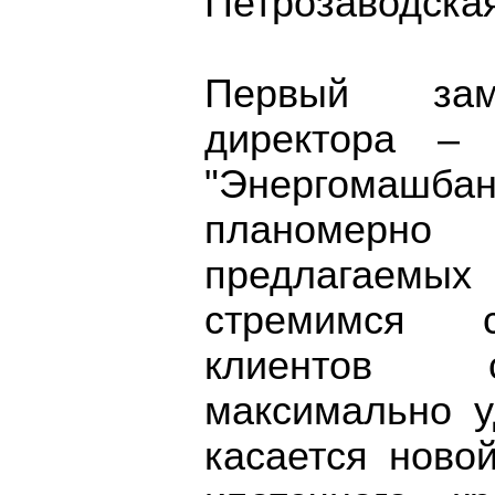
Петрозаводская
Первый заме
директора – 
"Энергомашбан
планомерно
предлагаемы
стремимся с
клиентов с
максимально 
касается ново