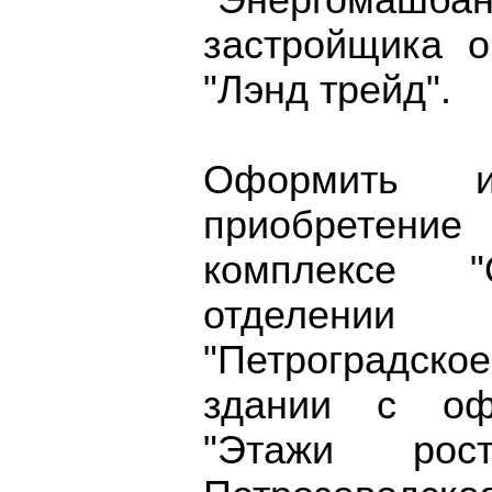
"Энергомаш
застройщика 
"Лэнд трейд".
Оформить и
приобретен
комплексе 
отделении
"Петроградско
здании с оф
"Этажи ро