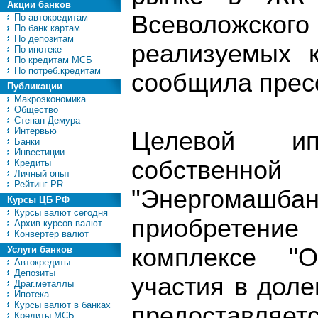
Акции банков
Всеволожског
По автокредитам
По банк.картам
По депозитам
реализуемых к
По ипотеке
По кредитам МСБ
По потреб.кредитам
сообщила пресс
Публикации
Макроэкономика
Общество
Степан Демура
Интервью
Целевой и
Банки
Инвестиции
собстве
Кредиты
Личный опыт
Рейтинг PR
"Энергомаш
Курсы ЦБ РФ
Курсы валют сегодня
приобретен
Архив курсов валют
Конвертер валют
комплексе "О
Услуги банков
Автокредиты
Депозиты
участия в доле
Драг.металлы
Ипотека
Курсы валют в банках
предоставляет
Кредиты МСБ