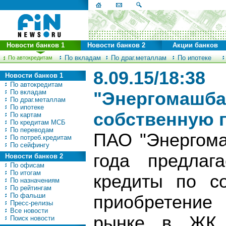
Новости банков 1
Новости банков 2
Акции банков
По вкладам
По драг.металлам
По ипотеке
По автокредитам
8.09.15/18:38
Новости банков 1
По автокредитам
По вкладам
"Энергомашба
По драг.металлам
По ипотеке
собственную 
По картам
По кредитам МСБ
По переводам
ПАО "Энергома
По потреб.кредитам
По сейфингу
года предлаг
Новости банков 2
По офисам
По итогам
кредиты по с
По назначениям
По рейтингам
По фальши
приобретение
Пресс-релизы
Все новости
рынке в ЖК "
Поиск новости