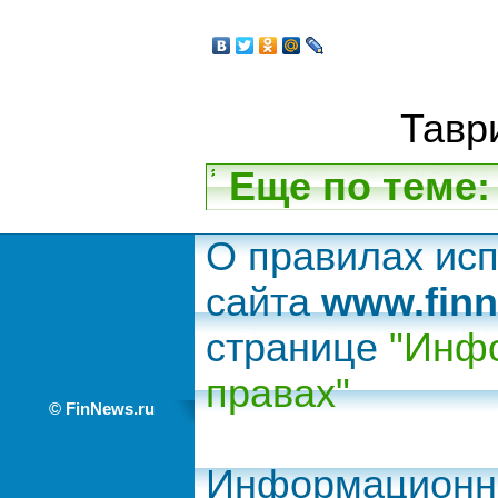
Тавр
Еще по теме:
О правилах ис
сайта
www.finn
странице
"Инфо
правах"
© FinNews.ru
Информационно