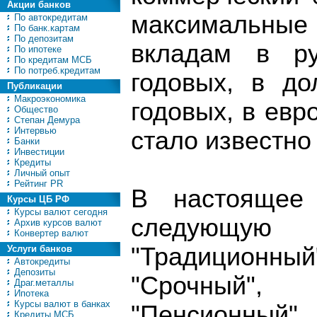
Акции банков
максимальные
По автокредитам
По банк.картам
По депозитам
вкладам в р
По ипотеке
По кредитам МСБ
По потреб.кредитам
годовых, в д
Публикации
Макроэкономика
годовых, в евр
Общество
Степан Демура
Интервью
стало известно
Банки
Инвестиции
Кредиты
Личный опыт
Рейтинг PR
В настоящее 
Курсы ЦБ РФ
Курсы валют сегодня
следующую 
Архив курсов валют
Конвертер валют
"Традиционны
Услуги банков
Автокредиты
Депозиты
"Срочный",
Драг.металлы
Ипотека
Курсы валют в банках
"Пенсионный".
Кредиты МСБ