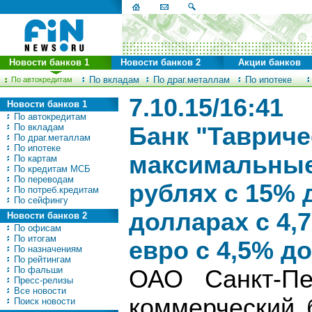
Новости банков 1
Новости банков 2
Акции банков
По вкладам
По драг.металлам
По ипотеке
По автокредитам
7.10.15/16:41
Новости банков 1
По автокредитам
По вкладам
Банк "Тавриче
По драг.металлам
По ипотеке
максимальные
По картам
По кредитам МСБ
По переводам
рублях с 15% 
По потреб.кредитам
По сейфингу
долларах с 4,
Новости банков 2
По офисам
По итогам
евро с 4,5% д
По назначениям
По рейтингам
По фальши
ОАО Санкт-Пе
Пресс-релизы
Все новости
коммерческий 
Поиск новости