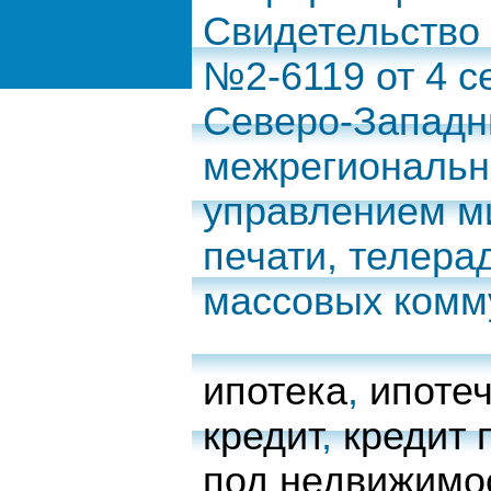
Свидетельство
№2-6119 от 4 с
Северо-Запад
межрегиональн
управлением м
печати, телера
массовых комм
ипотека
,
ипоте
кредит
,
кредит 
под недвижимо