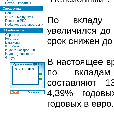
Потреб. кредиты
Справочная
Банки
Обменные пункты
По вкладу "
Поиск на PDA
Небанковские кред.орг-и
увеличился до 
О FinNews.ru
Сервисы
срок снижен до
Реклама
Вакансии
Фотобанк
Индекс настроений
Индекс депозитов
Форум
В настоящее в
по вкладам
составляют 1
4,39% годов
годовых в евро.