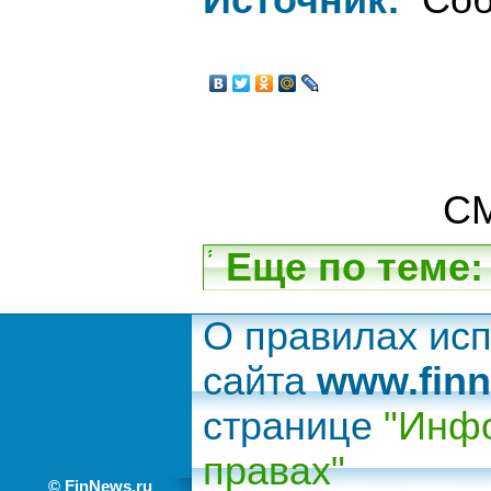
Источник:
Соб
СМ
Еще по теме:
О правилах ис
сайта
www.finn
странице
"Инфо
правах"
© FinNews.ru