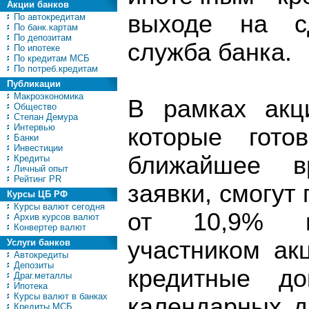
Акции банков
выходе на сд
По автокредитам
По банк.картам
По депозитам
служба банка.
По ипотеке
По кредитам МСБ
По потреб.кредитам
Публикации
Макроэкономика
В рамках акц
Общество
Степан Демура
Интервью
которые гот
Банки
Инвестиции
ближайшее в
Кредиты
Личный опыт
Рейтинг PR
заявки, смогут 
Курсы ЦБ РФ
Курсы валют сегодня
от 10,9% г
Архив курсов валют
Конвертер валют
участником ак
Услуги банков
Автокредиты
Депозиты
кредитные д
Драг.металлы
Ипотека
Курсы валют в банках
календарных д
Кредиты МСБ