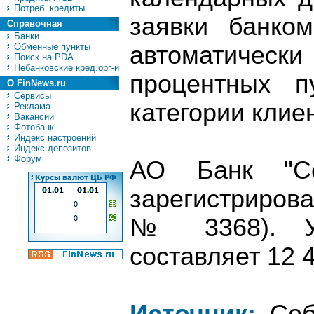
Потреб. кредиты
заявки банко
Справочная
Банки
Обменные пункты
автоматически
Поиск на PDA
Небанковские кред.орг-и
процентных п
О FinNews.ru
Сервисы
категории клие
Реклама
Вакансии
Фотобанк
Индекс настроений
Индекс депозитов
Форум
АО Банк "Се
зарегистриров
№ 3368). Ус
составляет 12 4