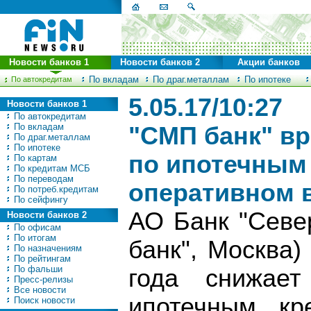
Новости банков 1
Новости банков 2
Акции банков
По вкладам
По драг.металлам
По ипотеке
По автокредитам
5.05.17/10:27
Новости банков 1
По автокредитам
По вкладам
"СМП банк" вр
По драг.металлам
По ипотеке
по ипотечным
По картам
По кредитам МСБ
По переводам
оперативном 
По потреб.кредитам
По сейфингу
АО Банк "Севе
Новости банков 2
По офисам
По итогам
банк", Москва)
По назначениям
По рейтингам
По фальши
года снижает
Пресс-релизы
Все новости
ипотечным кр
Поиск новости