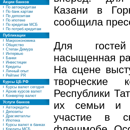
Акции банков
Казани в Горк
По автокредитам
По банк.картам
По депозитам
сообщила пресс
По ипотеке
По кредитам МСБ
По потреб.кредитам
Публикации
Макроэкономика
Для гостей
Общество
Степан Демура
Интервью
насыщенная ра
Банки
Инвестиции
На сцене выст
Кредиты
Личный опыт
Рейтинг PR
творческие 
Курсы ЦБ РФ
Курсы валют сегодня
Республики Тат
Архив курсов валют
Конвертер валют
их семьи и 
Услуги банков
Автокредиты
Депозиты
участие в с
Драг.металлы
Ипотека
Курсы валют в банках
флешмобе. Осо
Кредиты МСБ