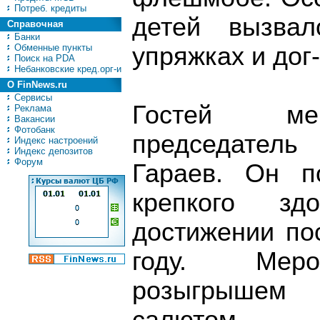
Потреб. кредиты
детей вызвал
Справочная
Банки
Обменные пункты
упряжках и дог
Поиск на PDA
Небанковские кред.орг-и
О FinNews.ru
Сервисы
Гостей мер
Реклама
Вакансии
Фотобанк
председатель
Индекс настроений
Индекс депозитов
Форум
Гараев. Он п
крепкого з
достижении по
году. Меро
розыгрышем 