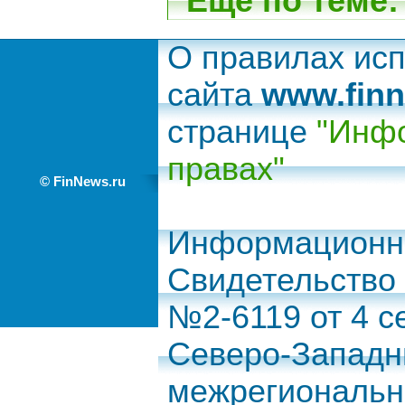
Еще по теме:
О правилах ис
сайта
www.finn
странице
"Инфо
правах"
© FinNews.ru
Информационно
Свидетельство
№2-6119 от 4 с
Северо-Запад
межрегиональн