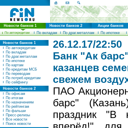
Новости банков 1
Новости банков 2
Акции банков
По вкладам
По драг.металлам
По ипотеке
По автокредитам
26.12.17/22:50
Новости банков 1
По автокредитам
По вкладам
Банк "Ак барс
По драг.металлам
По ипотеке
казанцев семе
По картам
По кредитам МСБ
По переводам
свежем возду
По потреб.кредитам
По сейфингу
ПАО Акционерн
Новости банков 2
По офисам
По итогам
барс" (Казан
По назначениям
По рейтингам
По фальши
праздник "В 
Пресс-релизы
Все новости
вперёд!" для
Поиск новости