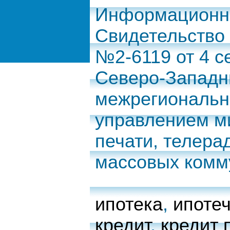
Информационно
Свидетельство
№2-6119 от 4 с
Северо-Запад
межрегиональн
управлением м
печати, телера
массовых комм
ипотека
,
ипоте
кредит
,
кредит 