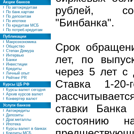
Акции банков
рублей, со
По автокредитам
По банк.картам
По депозитам
"Бинбанка".
По ипотеке
По кредитам МСБ
По потреб.кредитам
Публикации
Макроэкономика
Срок обращени
Общество
Степан Демура
Интервью
лет, по выпус
Банки
Инвестиции
через 5 лет с
Кредиты
Личный опыт
Рейтинг PR
Ставка 1-20-
Курсы ЦБ РФ
Курсы валют сегодня
рассчитывает
Архив курсов валют
Конвертер валют
ставки Банка
Услуги банков
Автокредиты
Депозиты
состоянию н
Драг.металлы
Ипотека
Курсы валют в банках
предшествующ
Кредиты МСБ