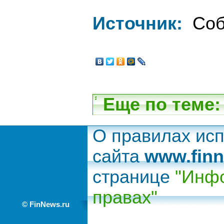
Источник:
Соб
Еще по теме:
О правилах ис
сайта
www.finn
странице
"Инфо
правах"
© FinNews.ru