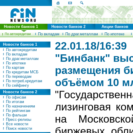
Новости банков 1
Новости банков 2
Акции банков
По вкладам
По драг.металлам
По ипотеке
По автокредитам
22.01.18/16:39
Новости банков 1
По автокредитам
По вкладам
"Бинбанк" вы
По драг.металлам
По ипотеке
размещения б
По картам
По кредитам МСБ
По переводам
объёмом 10 м
По потреб.кредитам
По сейфингу
"Государст
Новости банков 2
По офисам
По итогам
лизинговая ко
По назначениям
По рейтингам
По фальши
на Московск
Пресс-релизы
Все новости
биржевых обл
Поиск новости