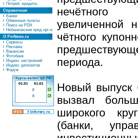
Потреб. кредиты
нечётного 
Справочная
Банки
Обменные пункты
увеличенной н
Поиск на PDA
Небанковские кред.орг-и
чётного купон
О FinNews.ru
Сервисы
предшествующ
Реклама
Вакансии
Фотобанк
периода.
Индекс настроений
Индекс депозитов
Форум
Новый выпуск 
вызвал больш
широкого кру
(банки, упр