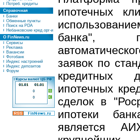
Потреб. кредиты
ипотечных кл
Справочная
Банки
Обменные пункты
использовани
Поиск на PDA
Небанковские кред.орг-и
банка", п
О FinNews.ru
Сервисы
автоматическ
Реклама
Вакансии
Фотобанк
заявок по ста
Индекс настроений
Индекс депозитов
Форум
кредитных 
ипотечных кре
сделок в "Рос
ипотеки банк
является А