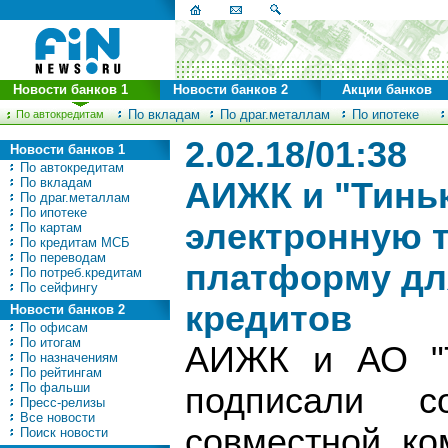
Новости банков 1
Новости банков 2
Акции банков
По вкладам
По драг.металлам
По ипотеке
По автокредитам
2.02.18/01:38
Новости банков 1
По автокредитам
По вкладам
АИЖК и "Тинь
По драг.металлам
По ипотеке
электронную 
По картам
По кредитам МСБ
По переводам
платформу дл
По потреб.кредитам
По сейфингу
кредитов
Новости банков 2
По офисам
По итогам
АИЖК и АО "Т
По назначениям
По рейтингам
По фальши
подписали с
Пресс-релизы
Все новости
совместной ко
Поиск новости