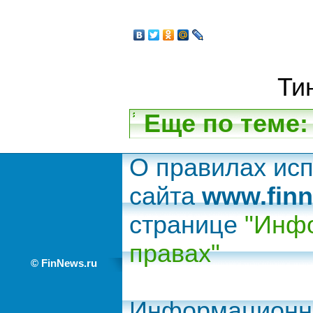
Ти
Еще по теме:
О правилах ис
сайта
www.finn
странице
"Инфо
правах"
© FinNews.ru
Информационно