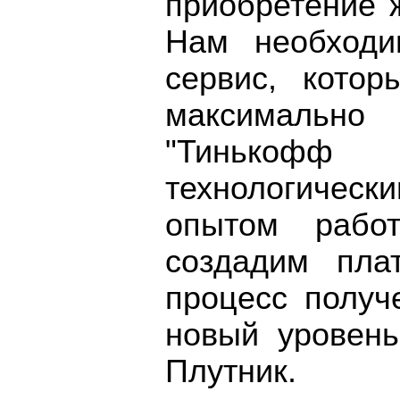
приобретение 
Нам необходи
сервис, котор
максимальн
"Тинькоф
технологичес
опытом рабо
создадим пла
процесс получ
новый уровень
Плутник.