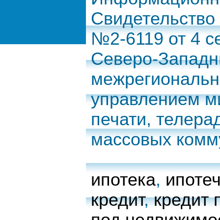
Свидетельство
№2-6119 от 4 с
Северо-Запад
межрегиональн
управлением м
печати, телера
массовых комм
ипотека
,
ипоте
кредит
,
кредит 