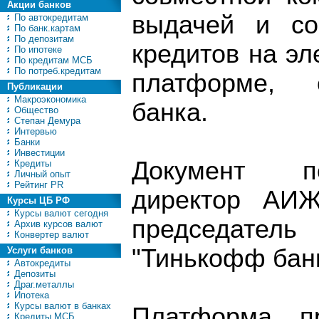
Акции банков
выдачей и со
По автокредитам
По банк.картам
По депозитам
кредитов на эл
По ипотеке
По кредитам МСБ
По потреб.кредитам
платформе, 
Публикации
Макроэкономика
банка.
Общество
Степан Демура
Интервью
Банки
Инвестиции
Документ п
Кредиты
Личный опыт
Рейтинг PR
директор АИЖ
Курсы ЦБ РФ
Курсы валют сегодня
председате
Архив курсов валют
Конвертер валют
"Тинькофф банк
Услуги банков
Автокредиты
Депозиты
Драг.металлы
Ипотека
Курсы валют в банках
Платформа пр
Кредиты МСБ