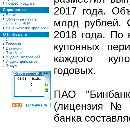
Потреб. кредиты
2017 года. Об
Справочная
Банки
Обменные пункты
млрд рублей. 
Поиск на PDA
Небанковские кред.орг-и
2018 года. По
О FinNews.ru
Сервисы
купонных пери
Реклама
Вакансии
Фотобанк
каждого куп
Индекс настроений
Индекс депозитов
Форум
годовых.
ПАО "Бинбанк
(лицензия № 
банка составля