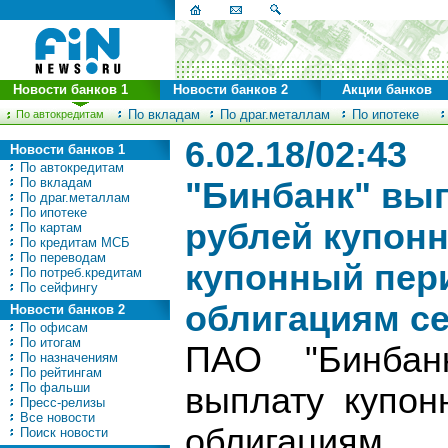
Новости банков 1
Новости банков 2
Акции банков
По вкладам
По драг.металлам
По ипотеке
По автокредитам
6.02.18/02:43
Новости банков 1
По автокредитам
По вкладам
"Бинбанк" вы
По драг.металлам
По ипотеке
рублей купонн
По картам
По кредитам МСБ
По переводам
купонный пер
По потреб.кредитам
По сейфингу
облигациям с
Новости банков 2
По офисам
По итогам
ПАО "Бинбанк
По назначениям
По рейтингам
По фальши
выплату купон
Пресс-релизы
Все новости
облигаци
Поиск новости