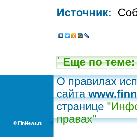
Источник:
Соб
Еще по теме:
О правилах ис
сайта
www.finn
странице
"Инфо
правах"
© FinNews.ru