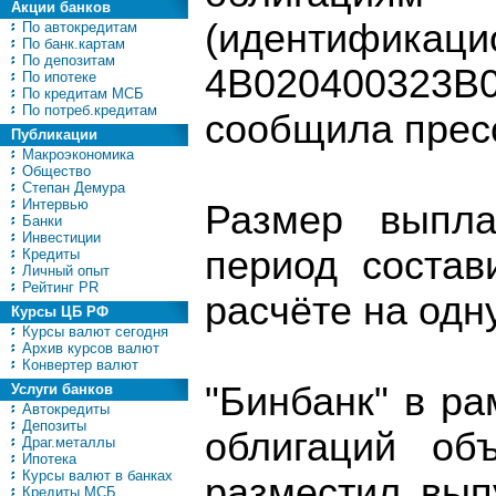
Акции банков
(идентифика
По автокредитам
По банк.картам
По депозитам
4B020400323B0
По ипотеке
По кредитам МСБ
По потреб.кредитам
сообщила пресс
Публикации
Макроэкономика
Общество
Степан Демура
Интервью
Размер выпла
Банки
Инвестиции
период состав
Кредиты
Личный опыт
Рейтинг PR
расчёте на одн
Курсы ЦБ РФ
Курсы валют сегодня
Архив курсов валют
Конвертер валют
"Бинбанк" в р
Услуги банков
Автокредиты
Депозиты
облигаций об
Драг.металлы
Ипотека
Курсы валют в банках
разместил вып
Кредиты МСБ