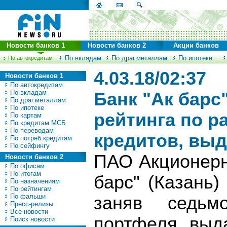
Новости банков 1
Новости банков 2
Акции банков
По вкладам
По драг.металлам
По ипотеке
По автокредитам
4.03.18/02:37
Новости банков 1
По автокредитам
По вкладам
Банк "Ак барс
По драг.металлам
По ипотеке
рейтинга по р
По картам
По кредитам МСБ
По переводам
кредитов, вы
По потреб.кредитам
По сейфингу
ПАО Акционерн
Новости банков 2
По офисам
По итогам
барс" (Казань)
По назначениям
По рейтингам
По фальши
заняв седь
Пресс-релизы
Все новости
портфеля выда
Поиск новости