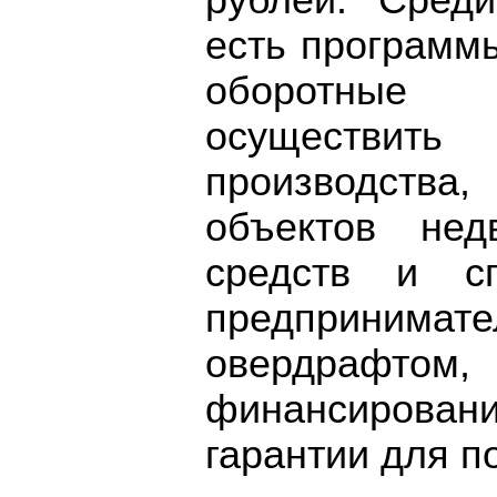
рублей. Сред
есть программ
оборотные 
осуществ
производств
объектов нед
средств и сп
предпринимате
овердраф
финансировани
гарантии для п