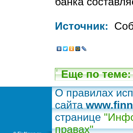
банка составля
Источник:
Соб
Еще по теме:
О правилах ис
сайта
www.finn
странице
"Инфо
правах"