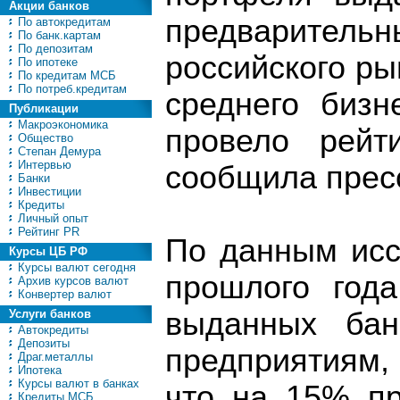
Акции банков
предваритель
По автокредитам
По банк.картам
По депозитам
российского ры
По ипотеке
По кредитам МСБ
По потреб.кредитам
среднего бизн
Публикации
Макроэкономика
провело рейт
Общество
Степан Демура
Интервью
сообщила пресс
Банки
Инвестиции
Кредиты
Личный опыт
Рейтинг PR
По данным исс
Курсы ЦБ РФ
Курсы валют сегодня
прошлого год
Архив курсов валют
Конвертер валют
выданных ба
Услуги банков
Автокредиты
Депозиты
предприятиям, 
Драг.металлы
Ипотека
Курсы валют в банках
что на 15% пр
Кредиты МСБ