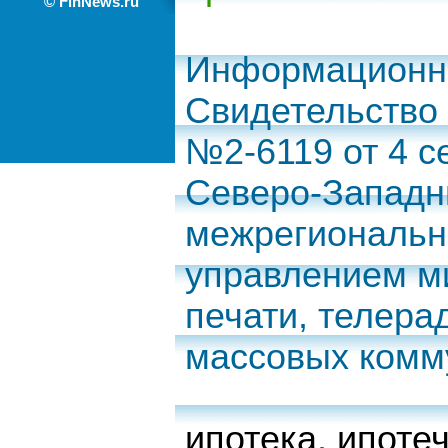
© FinNews.ru
Информационно
Свидетельство
№2-6119 от 4 с
Северо-Запад
межрегиональн
управлением м
печати, телера
массовых комм
ипотека
,
ипоте