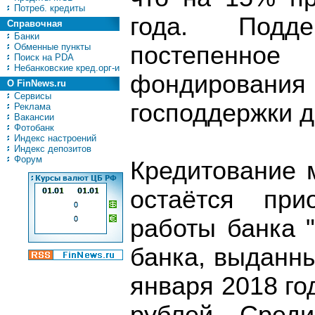
Потреб. кредиты
года. Подд
Справочная
Банки
Обменные пункты
постепенно
Поиск на PDA
Небанковские кред.орг-и
фондирования
О FinNews.ru
Сервисы
господдержки д
Реклама
Вакансии
Фотобанк
Индекс настроений
Индекс депозитов
Форум
Кредитование 
остаётся при
работы банка 
банка, выданн
января 2018 го