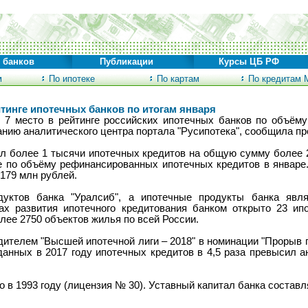
 банков
Публикации
Курсы ЦБ РФ
м
По ипотеке
По картам
По кредитам 
йтинге ипотечных банков по итогам января
 7 место в рейтинге российских ипотечных банков по объёму
анию аналитического центра портала "Русипотека", сообщила пр
ал более 1 тысячи ипотечных кредитов на общую сумму более 2
ге по объёму рефинансированных ипотечных кредитов в январе.
179 млн рублей.
уктов банка "Уралсиб", а ипотечные продукты банка явл
ах развития ипотечного кредитования банком открыто 23 ипо
лее 2750 объектов жилья по всей России.
дителем "Высшей ипотечной лиги – 2018" в номинации "Прорыв 
анных в 2017 году ипотечных кредитов в 4,5 раза превысил а
 в 1993 году (лицензия № 30). Уставный капитал банка составля