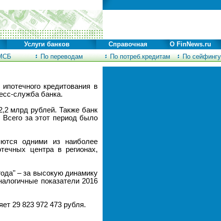
Услуги банков
Справочная
О FinNews.ru
МСБ
По переводам
По потреб.кредитам
По сейфингу
 ипотечного кредитования в
есс-служба банка.
,2 млрд рублей. Также банк
 Всего за этот период было
яются одними из наиболее
течных центра в регионах,
года" – за высокую динамику
налогичные показатели 2016
ет 29 823 972 473 рубля.