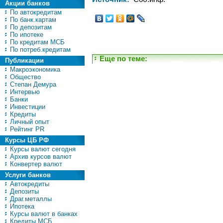
Акции банков
По автокредитам
По банк.картам
По депозитам
По ипотеке
По кредитам МСБ
По потреб.кредитам
Еще по теме:
Публикации
Макроэкономика
Общество
Степан Демура
Интервью
Банки
Инвестиции
Кредиты
Личный опыт
Рейтинг PR
Курсы ЦБ РФ
Курсы валют сегодня
Архив курсов валют
Конвертер валют
Услуги банков
Автокредиты
Депозиты
Драг.металлы
Ипотека
Курсы валют в банках
Кредиты МСБ