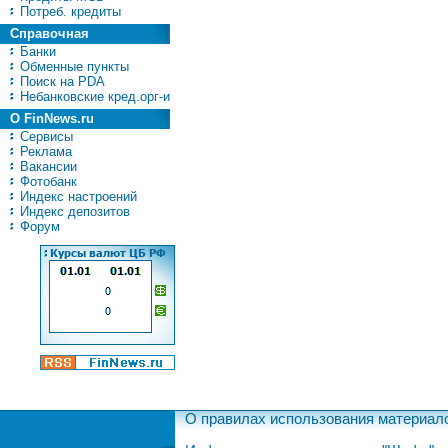
Потреб. кредиты
Справочная
Банки
Обменные пункты
Поиск на PDA
Небанковские кред.орг-и
О FinNews.ru
Сервисы
Реклама
Вакансии
Фотобанк
Индекс настроений
Индекс депозитов
Форум
О правилах использования материал