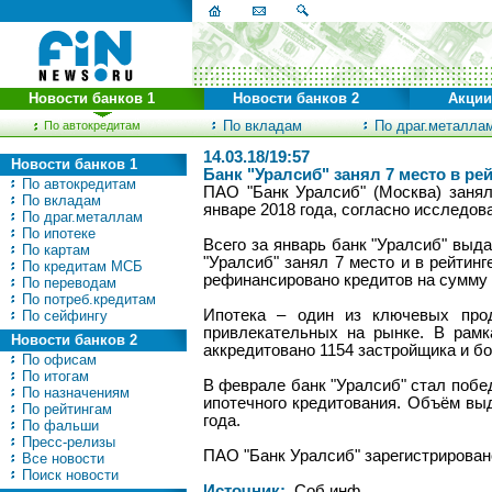
Новости банков 1
Новости банков 2
Акции
По вкладам
По драг.металла
По автокредитам
14.03.18/19:57
Новости банков 1
Банк "Уралсиб" занял 7 место в ре
По автокредитам
ПАО "Банк Уралсиб" (Москва) занял
По вкладам
январе 2018 года, согласно исследов
По драг.металлам
По ипотеке
Всего за январь банк "Уралсиб" выд
По картам
"Уралсиб" занял 7 место и в рейтин
По кредитам МСБ
рефинансировано кредитов на сумму 
По переводам
По потреб.кредитам
Ипотека – один из ключевых прод
По сейфингу
привлекательных на рынке. В рамк
Новости банков 2
аккредитовано 1154 застройщика и бо
По офисам
По итогам
В феврале банк "Уралсиб" стал побе
По назначениям
ипотечного кредитования. Объём выд
По рейтингам
года.
По фальши
Пресс-релизы
ПАО "Банк Уралсиб" зарегистрировано
Все новости
Поиск новости
Источник:
Соб.инф.