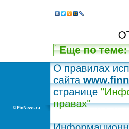
ОТ
Еще по теме:
О правилах ис
сайта
www.finn
странице
"Инфо
правах"
© FinNews.ru
Информационно