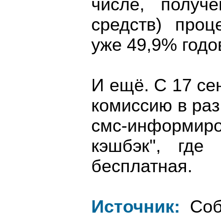
числе, получ
средств) проц
уже 49,9% годо
И ещё. С 17 се
комиссию в раз
смс-информиро
кэшбэк", где
бесплатная.
Источник:
Соб