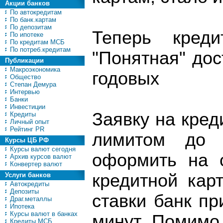
Акции банков
По автокредитам
По банк.картам
По депозитам
Теперь кред
По ипотеке
По кредитам МСБ
По потреб.кредитам
"Понятная" дос
Публикации
Макроэкономика
годовых
Общество
Степан Демура
Интервью
Банки
Инвестиции
Заявку на кред
Кредиты
Личный опыт
Рейтинг PR
лимитом до 
Курсы ЦБ РФ
Курсы валют сегодня
оформить на 
Архив курсов валют
Конвертер валют
кредитной кар
Услуги банков
Автокредиты
Депозиты
ставки банк пр
Драг.металлы
Ипотека
Курсы валют в банках
минут. Помимо
Кредиты МСБ