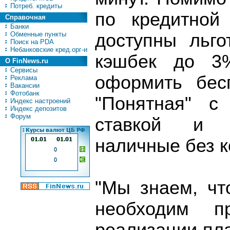
Потреб. кредиты
по кредитной
Справочная
Банки
Обменные пункты
доступны льг
Поиск на PDA
Небанковские кред.орг-и
кэшбек до 3%
О FinNews.ru
Сервисы
оформить бес
Реклама
Вакансии
Фотобанк
"Понятная" с
Индекс настроений
Индекс депозитов
Форум
ставкой и 
наличные без к
"Мы знаем, чт
необходим п