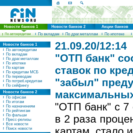
Новости банков 1
Новости банков 2
Акции банков
По вкладам
По драг.металлам
По ипотеке
По автокредитам
21.09.20/12:14
Новости банков 1
По автокредитам
По вкладам
"ОТП банк" с
По драг.металлам
По ипотеке
ставок по кре
По картам
По кредитам МСБ
По переводам
"забыл" пред
По потреб.кредитам
По сейфингу
максимальных
Новости банков 2
По офисам
По итогам
"ОТП банк" с 7
По назначениям
По рейтингам
По фальши
в 2 раза проце
Пресс-релизы
Все новости
картам, стало и
Поиск новости