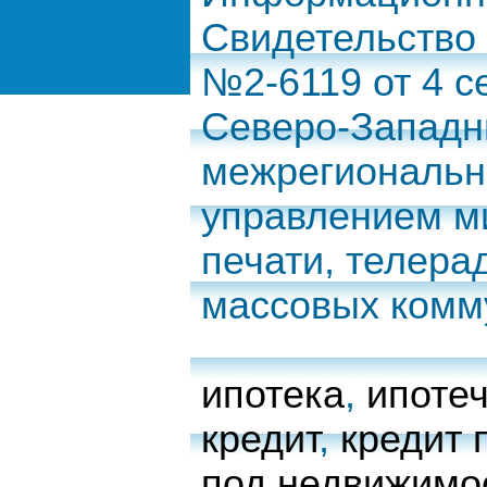
Свидетельство
№2-6119 от 4 с
Северо-Запад
межрегиональн
управлением м
печати, телера
массовых комм
ипотека
,
ипоте
кредит
,
кредит 
под недвижимо