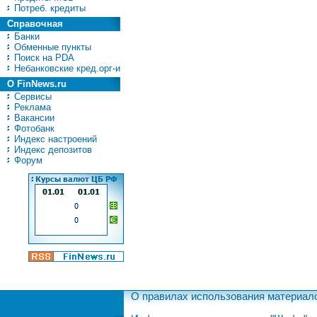
Потреб. кредиты
Справочная
Банки
Обменные пункты
Поиск на PDA
Небанковские кред.орг-и
О FinNews.ru
Сервисы
Реклама
Вакансии
Фотобанк
Индекс настроений
Индекс депозитов
Форум
О правилах использования материал