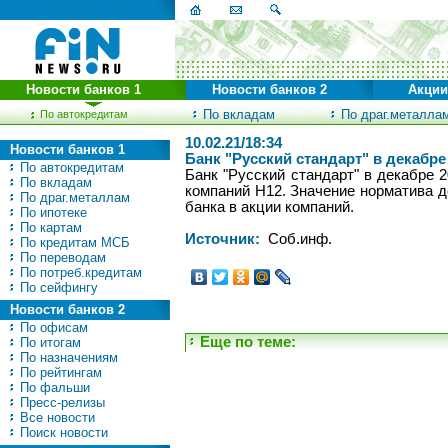
Новости банков 1
Новости банков 2
Акции
По вкладам
По драг.металла
По автокредитам
10.02.21/18:34
Новости банков 1
Банк "Русский стандарт" в декабре
По автокредитам
Банк "Русский стандарт" в декабре 
По вкладам
компаний Н12. Значение норматива 
По драг.металлам
банка в акции компаний.
По ипотеке
По картам
Источник:
Соб.инф.
По кредитам МСБ
По переводам
По потреб.кредитам
По сейфингу
Новости банков 2
По офисам
Еще по теме:
По итогам
По назначениям
По рейтингам
По фальши
Пресс-релизы
Все новости
Поиск новости