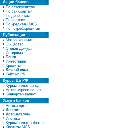
Акции банков
По автокредитам
По банк.картам
По депозитам
По ипотеке
По кредитам МСБ
По потреб.кредитам
Публикации
Макроэкономика
Общество
Степан Демура
Интервью
Банки
Инвестиции
Кредиты
Личный опыт
Рейтинг PR
Курсы ЦБ РФ
Курсы валют сегодня
Архив курсов валют
Конвертер валют
Услуги банков
Автокредиты
Депозиты
Драг.металлы
Ипотека
Курсы валют в банках
Кредиты МСБ