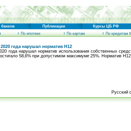
 банков
Публикации
Курсы ЦБ РФ
м
По ипотеке
По картам
По кредитам 
 2020 года нарушал норматив Н12
2020 года нарушал норматив использования собственных средс
достигало 58,6% при допустимом максимуме 25%. Норматив Н1
Русский 