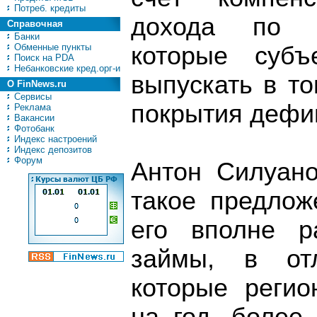
Потреб. кредиты
дохода по о
Справочная
Банки
Обменные пункты
которые субъ
Поиск на PDA
Небанковские кред.орг-и
выпускать в т
О FinNews.ru
Сервисы
покрытия дефи
Реклама
Вакансии
Фотобанк
Индекс настроений
Индекс депозитов
Форум
Антон Силуано
такое предлож
его вполне р
займы, в отл
которые регио