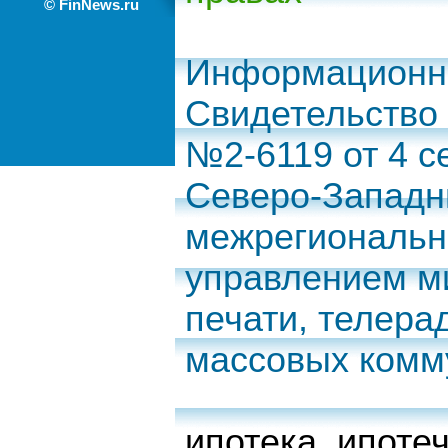
© FinNews.ru
Информационно
Свидетельство
№2-6119 от 4 с
Северо-Запад
межрегиональн
управлением м
печати, телера
массовых комм
ипотека
,
ипоте