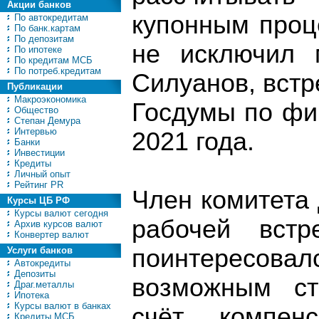
Акции банков
купонным проц
По автокредитам
По банк.картам
По депозитам
не исключил 
По ипотеке
По кредитам МСБ
По потреб.кредитам
Силуанов, встр
Публикации
Макроэкономика
Госдумы по фи
Общество
Степан Демура
Интервью
2021 года.
Банки
Инвестиции
Кредиты
Личный опыт
Рейтинг PR
Член комитета
Курсы ЦБ РФ
Курсы валют сегодня
рабочей вст
Архив курсов валют
Конвертер валют
поинтересовал
Услуги банков
Автокредиты
Депозиты
возможным ст
Драг.металлы
Ипотека
Курсы валют в банках
счёт компенс
Кредиты МСБ