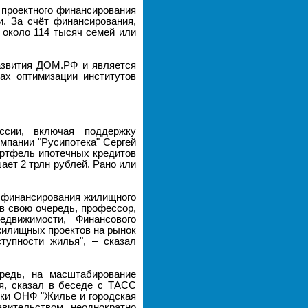
 проектного финансирования
и. За счёт финансирования,
 около 114 тысяч семей или
азвития ДОМ.РФ и является
ах оптимизации институтов
сии, включая поддержку
мпании "Русипотека" Сергей
ортфель ипотечных кредитов
ет 2 трлн рублей. Рано или
 финансирования жилищного
в свою очередь, профессор,
движимости, Финансового
жилищных проектов на рынок
упности жилья", – сказал
редь, на масштабирование
ия, сказал в беседе с ТАСС
дки ОНФ "Жилье и городская
вительством неоднократно