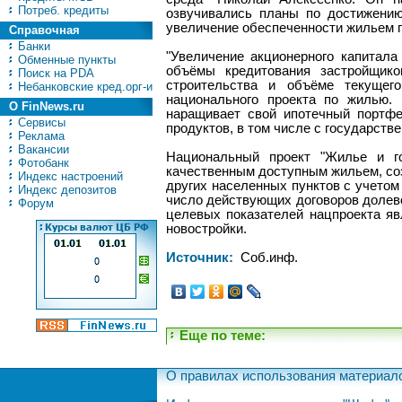
Потреб. кредиты
озвучивались планы по достижению
увеличение обеспеченности жильем г
Справочная
Банки
"Увеличение акционерного капитал
Обменные пункты
объёмы кредитования застройщико
Поиск на PDA
строительства и объёме текущег
Небанковские кред.орг-и
национального проекта по жилью.
О FinNews.ru
наращивает свой ипотечный портфе
Сервисы
продуктов, в том числе с государстве
Реклама
Вакансии
Национальный проект "Жилье и г
Фотобанк
качественным доступным жильем, соз
Индекс настроений
других населенных пунктов с учетом 
Индекс депозитов
число действующих договоров долево
Форум
целевых показателей нацпроекта яв
новостройки.
Источник:
Соб.инф.
Еще по теме:
О правилах использования материал