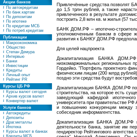
Акции банков
Привлечённые средства позволят БА
По автокредитам
до 1,5 трлн рублей, а также нарас
По банк.картам
привлеченного в результате допэми
По депозитам
построить 2,8 млн кв. м жилья (57 тыс
По ипотеке
По кредитам МСБ
БАНК ДОМ.РФ – ипотечно-строитель
По потреб.кредитам
уполномоченным банком в сфере жи
Публикации
развития к БАНКУ ДОМ.РФ предполаг
Макроэкономика
Общество
Для целей нацпроекта
Степан Демура
Интервью
Докапитализация БАНКА ДОМ.РФ 
Банки
низкомаржинальных региональных пр
Инвестиции
Гордейко. "Портфель проектного фи
Кредиты
физическим лицам (200 млрд рублей)
Личный опыт
поздно эти средства будут востребова
Рейтинг PR
Курсы ЦБ РФ
Докапитализация БАНКА ДОМ.РФ поз
Курсы валют сегодня
строительства, на которое есть сущ
Архив курсов валют
заведующий кафедрой ипотечного
Конвертер валют
университета при правительстве РФ 
и повышению конкуренции между з
Услуги банков
собеседник информагентства.
Автокредиты
Депозиты
Докапитализация БАНКА ДОМ.РФ п
Драг.металлы
Ипотека
деятельности банка, занятие им пе
Курсы валют в банках
гендиректор Рейтингового агентства
Кредиты МСБ
среда" Николай Алексеенко. Он 