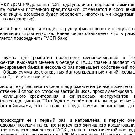
НКУ ДОМ.РФ до конца 2021 года увеличить портфель лимитов
тить объёмы ипотечного кредитования, отмечается в сообщени
ссии акций, возможно будет обеспечить ипотечными кредитами
. новых квартир).
ный банк, который входит в группу финансового института р
лищного строительства. Ранее было объявлено, что в рамк
ается присоединить "МСП банк".
нужна для развития проектного финансирования в Рос
оектов, высказал мнение в беседе с ТАСС главный эксперт ко
нансирования банка в несколько раз превышает собственный п
. Общая сумма всех открытых банком кредитных линий превыша
ны", – считает эксперт.
волит ему расширить своё предложение на рынке проектного
ественный спрос со стороны застройщиков, прокомментировал, 
 жилищного кредитования и финансовых инструментов не
Александр Цыганов. "Это будет способствовать выводу новых 
астройщиками, что в свою очередь служит повышению дост
роисходит не в первый раз, и направлена, в первую оче
редовых позиций на рынке ипотечного жилищного кредитован
 строительного комплекса (РАСК), эксперт тематической площа
напомнил, что президентом РФ Владимиром Путиным и пра