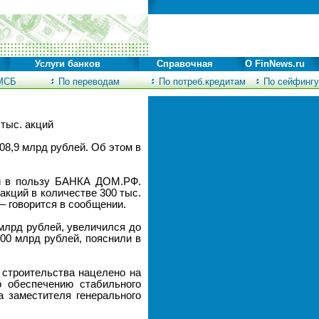
Услуги банков
Справочная
О FinNews.ru
МСБ
По переводам
По потреб.кредитам
По сейфингу
тыс. акций
8,9 млрд рублей. Об этом в
ей в пользу БАНКА ДОМ.РФ.
кций в количестве 300 тыс.
– говорится в сообщении.
млрд рублей, увеличился до
00 млрд рублей, пояснили в
 строительства нацелено на
 обеспечению стабильного
а заместителя генерального