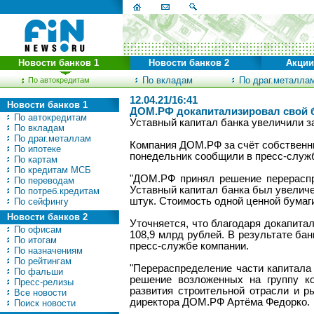
Новости банков 1
Новости банков 2
Акции
По вкладам
По драг.металла
По автокредитам
12.04.21/16:41
Новости банков 1
ДОМ.РФ докапитализировал свой б
По автокредитам
Уставный капитал банка увеличили з
По вкладам
По драг.металлам
Компания ДОМ.РФ за счёт собственн
По ипотеке
понедельник сообщили в пресс-служб
По картам
По кредитам МСБ
"ДОМ.РФ принял решение перераспр
По переводам
Уставный капитал банка был увеличе
По потреб.кредитам
штук. Стоимость одной ценной бумаги
По сейфингу
Новости банков 2
Уточняется, что благодаря докапит
По офисам
108,9 млрд рублей. В результате ба
По итогам
пресс-службе компании.
По назначениям
По рейтингам
"Перераспределение части капитала
По фальши
решение возложенных на группу к
Пресс-релизы
развития строительной отрасли и р
Все новости
директора ДОМ.РФ Артёма Федорко.
Поиск новости