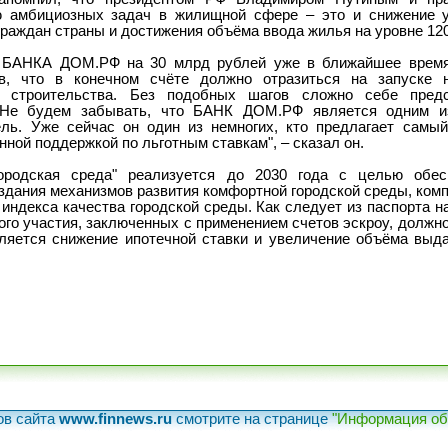
 амбициозных задач в жилищной сфере – это и снижение у
раждан страны и достижения объёма ввода жилья на уровне 120 
а БАНКА ДОМ.РФ на 30 млрд рублей уже в ближайшее время
в, что в конечном счёте должно отразиться на запуске 
о строительства. Без подобных шагов сложно себе пред
 Не будем забывать, что БАНК ДОМ.РФ является одним из
ль. Уже сейчас он один из немногих, кто предлагает самы
нной поддержкой по льготным ставкам", – сказал он.
ородская среда" реализуется до 2030 года с целью обес
дания механизмов развития комфортной городской среды, компл
индекса качества городской среды. Как следует из паспорта на
го участия, заключенных с применением счетов эскроу, должно
ляется снижение ипотечной ставки и увеличение объёма выда
ов сайта
www.finnews.ru
смотрите на странице
"Информация об 