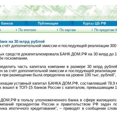
 банков
Публикации
Курсы ЦБ РФ
м
По ипотеке
По картам
По кредитам 
анк на 30 млрд рублей
а счёт дополнительной эмиссии и последующей реализации 300 
ых средств докапитализировала БАНК ДОМ.РФ на 30 млрд до 10
е госкомпании.
еделить часть капитала компании в размере 30 млрд рубл
н за счёт дополнительной эмиссии и последующей реализации а
 при размещении была определена на уровне 100 тыс. рублей", 
ализации уставный капитал БАНКА ДОМ.РФ, составлявший 78,9 
нк вошел в ТОП-15 банков России с капиталом, превышающим 1
 ДОМ.РФ в пользу уполномоченного банка в сфере жилищного
омпаний президентом России и правительством РФ задач по
ынка ипотечного кредитования", – приводят в сообщении слов