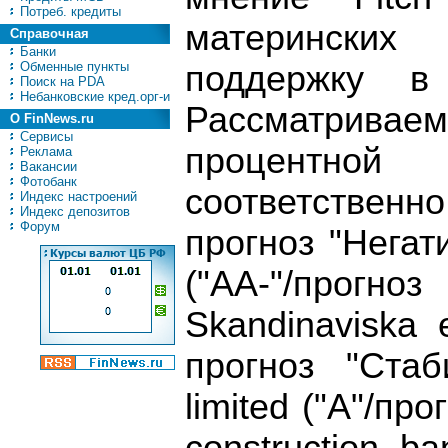
Потреб. кредиты
материнских
Справочная
Банки
Обменные пункты
поддержку в 
Поиск на PDA
Небанковские кред.орг-и
Рассматриваем
О FinNews.ru
Сервисы
процентн
Реклама
Вакансии
Фотобанк
соответственно
Индекс настроений
Индекс депозитов
Форум
прогноз "Негати
("AA-"/прогн
Skandinaviska 
прогноз "Стаб
limited ("A"/пр