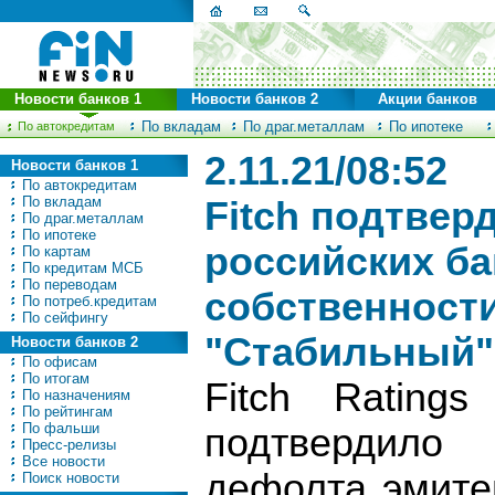
Новости банков 1
Новости банков 2
Акции банков
По вкладам
По драг.металлам
По ипотеке
По автокредитам
2.11.21/08:52
Новости банков 1
По автокредитам
По вкладам
Fitch подтвер
По драг.металлам
По ипотеке
российских ба
По картам
По кредитам МСБ
По переводам
собственности
По потреб.кредитам
По сейфингу
"Стабильный"
Новости банков 2
По офисам
По итогам
Fitch Rating
По назначениям
По рейтингам
По фальши
подтвердило 
Пресс-релизы
Все новости
дефолта эмите
Поиск новости