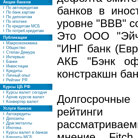
Акции банков
банков в инос
По автокредитам
По банк.картам
По депозитам
уровне "BBB" с
По ипотеке
По кредитам МСБ
По потреб.кредитам
Это ООО "Эйч-
Публикации
Макроэкономика
"ИНГ банк (Евр
Общество
Степан Демура
Интервью
АКБ "Бэнк о
Банки
Инвестиции
констракшн бан
Кредиты
Личный опыт
Рейтинг PR
Курсы ЦБ РФ
Курсы валют сегодня
Долгосрочные
Архив курсов валют
Конвертер валют
рейтинги
Услуги банков
Автокредиты
Депозиты
рассматрива
Драг.металлы
Ипотека
Курсы валют в банках
мнение Fitch
Кредиты МСБ