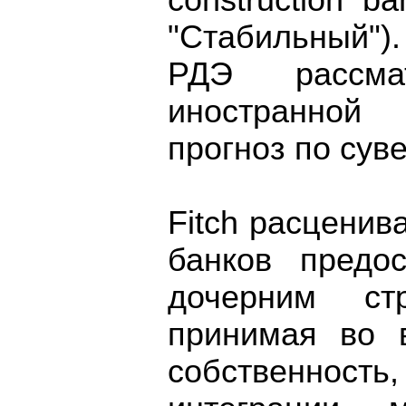
construction ba
"Стабильный")
РДЭ рассма
иностранной 
прогноз по сув
Fitch расценив
банков предо
дочерним ст
принимая во 
собственно