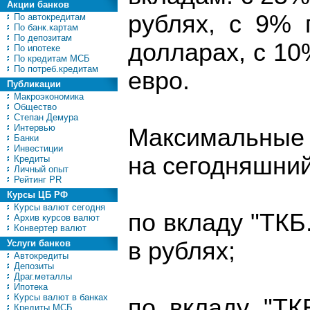
Акции банков
рублях, с 9% 
По автокредитам
По банк.картам
По депозитам
долларах, с 10
По ипотеке
По кредитам МСБ
По потреб.кредитам
евро.
Публикации
Макроэкономика
Общество
Степан Демура
Интервью
Максимальные 
Банки
Инвестиции
на сегодняшни
Кредиты
Личный опыт
Рейтинг PR
Курсы ЦБ РФ
Курсы валют сегодня
по вкладу "ТКБ
Архив курсов валют
Конвертер валют
в рублях;
Услуги банков
Автокредиты
Депозиты
Драг.металлы
Ипотека
Курсы валют в банках
по вкладу "ТК
Кредиты МСБ