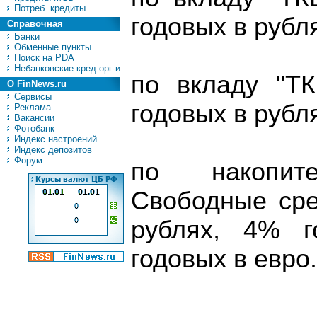
Потреб. кредиты
годовых в рубл
Справочная
Банки
Обменные пункты
Поиск на PDA
Небанковские кред.орг-и
по вкладу "Т
О FinNews.ru
Сервисы
годовых в рубл
Реклама
Вакансии
Фотобанк
Индекс настроений
Индекс депозитов
Форум
по накопит
Свободные сре
рублях, 4% г
годовых в евро.