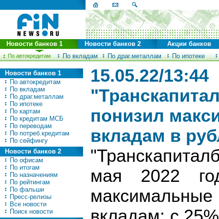
Новости банков 1
Новости банков 2
Акции банков
По вкладам
По драг.металлам
По ипотеке
По автокредитам
15.05.22/13:44
Новости банков 1
По автокредитам
По вкладам
"Транскапитал
По драг.металлам
По ипотеке
понизил макс
По картам
По кредитам МСБ
По переводам
вкладам в руб
По потреб.кредитам
По сейфингу
"Транскапитал
Новости банков 2
По офисам
По итогам
мая 2022 год
По назначениям
По рейтингам
По фальши
максимальные
Пресс-релизы
Все новости
вкладам: с 25%
Поиск новости