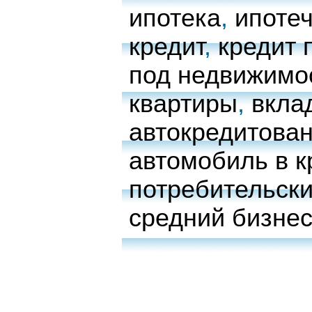
ипотека
,
ипоте
кредит
,
кредит 
под недвижимо
квартиры
,
вкла
автокредитова
автомобиль в к
потребительски
средний бизне