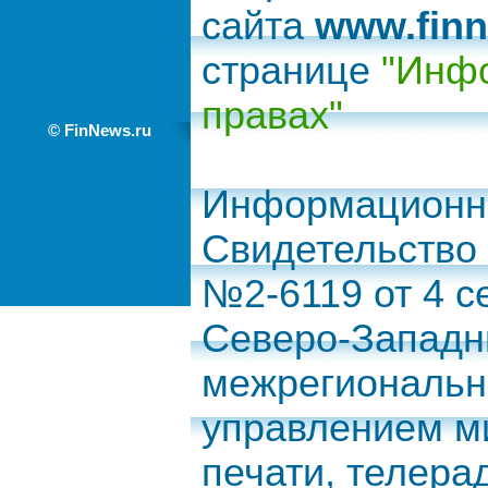
сайта
www.finn
странице
"Инфо
правах"
© FinNews.ru
Информационно
Свидетельство
№2-6119 от 4 с
Северо-Запад
межрегиональн
управлением м
печати, телера