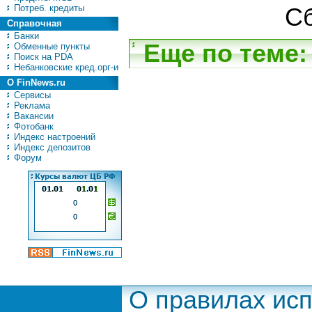
Потреб. кредиты
Сб
Справочная
Банки
Еще по теме:
Обменные пункты
Поиск на PDA
Небанковские кред.орг-и
О FinNews.ru
Сервисы
Реклама
Вакансии
Фотобанк
Индекс настроений
Индекс депозитов
Форум
О правилах ис