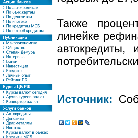
Акции банков
По автокредитам
По банк.картам
По депозитам
Также процен
По ипотеке
По кредитам МСБ
По потреб.кредитам
линейке рефин
Публикации
Макроэкономика
автокредиты, 
Общество
Степан Демура
Интервью
потребительски
Банки
Инвестиции
Кредиты
Личный опыт
Рейтинг PR
Курсы ЦБ РФ
Курсы валют сегодня
Источник:
Соб
Архив курсов валют
Конвертер валют
Услуги банков
Автокредиты
Депозиты
Драг.металлы
Ипотека
Курсы валют в банках
Кредиты МСБ