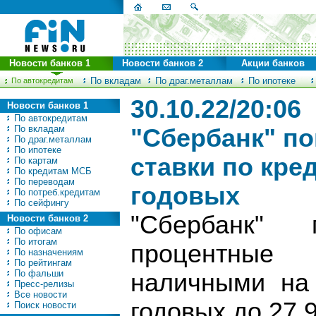
Новости банков 1
Новости банков 2
Акции банков
По вкладам
По драг.металлам
По ипотеке
По автокредитам
30.10.22/20:06
Новости банков 1
По автокредитам
По вкладам
"Сбербанк" п
По драг.металлам
По ипотеке
ставки по кре
По картам
По кредитам МСБ
По переводам
годовых
По потреб.кредитам
По сейфингу
"Сбербанк" 
Новости банков 2
По офисам
По итогам
процентные
По назначениям
По рейтингам
По фальши
наличными на
Пресс-релизы
Все новости
годовых до 27,
Поиск новости