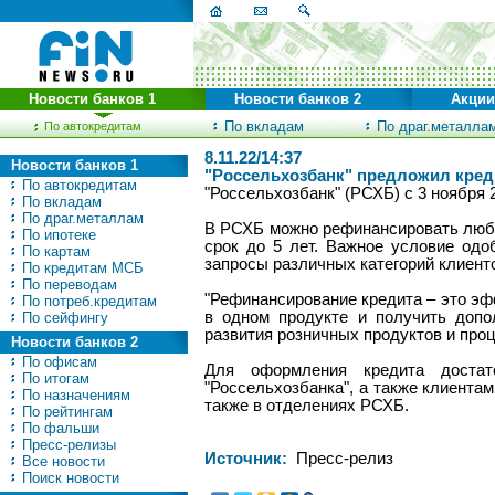
Новости банков 1
Новости банков 2
Акции
По вкладам
По драг.металла
По автокредитам
8.11.22/14:37
Новости банков 1
"Россельхозбанк" предложил креди
По автокредитам
"Россельхозбанк" (РСХБ) с 3 ноября 
По вкладам
По драг.металлам
В РСХБ можно рефинансировать любы
По ипотеке
срок до 5 лет. Важное условие одо
По картам
запросы различных категорий клиенто
По кредитам МСБ
По переводам
"Рефинансирование кредита – это эф
По потреб.кредитам
в одном продукте и получить допо
По сейфингу
развития розничных продуктов и про
Новости банков 2
По офисам
Для оформления кредита достат
По итогам
"Россельхозбанка", а также клиентам
По назначениям
также в отделениях РСХБ.
По рейтингам
По фальши
Пресс-релизы
Источник:
Пресс-релиз
Все новости
Поиск новости