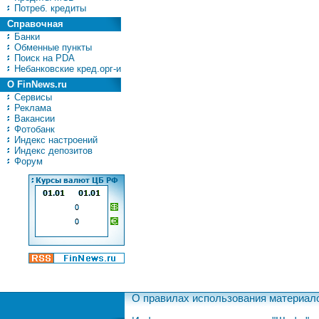
Потреб. кредиты
Справочная
Банки
Обменные пункты
Поиск на PDA
Небанковские кред.орг-и
О FinNews.ru
Сервисы
Реклама
Вакансии
Фотобанк
Индекс настроений
Индекс депозитов
Форум
О правилах использования материал