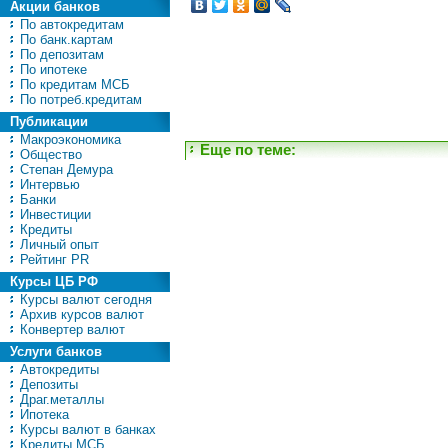
Акции банков
По автокредитам
По банк.картам
По депозитам
По ипотеке
По кредитам МСБ
По потреб.кредитам
Публикации
Макроэкономика
Еще по теме:
Общество
Степан Демура
Интервью
Банки
Инвестиции
Кредиты
Личный опыт
Рейтинг PR
Курсы ЦБ РФ
Курсы валют сегодня
Архив курсов валют
Конвертер валют
Услуги банков
Автокредиты
Депозиты
Драг.металлы
Ипотека
Курсы валют в банках
Кредиты МСБ