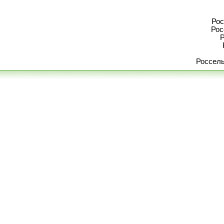
Рос
Рос
Р
Россель