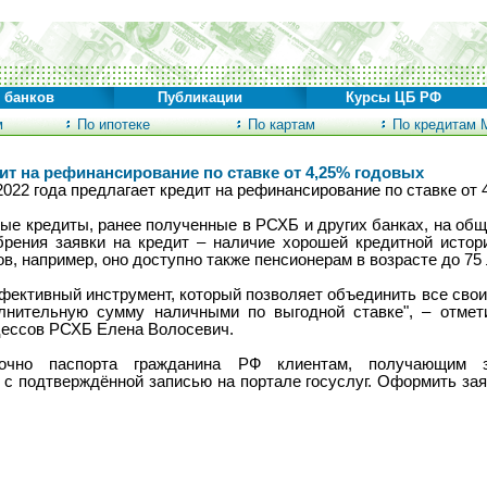
 банков
Публикации
Курсы ЦБ РФ
м
По ипотеке
По картам
По кредитам 
т на рефинансирование по ставке от 4,25% годовых
2022 года предлагает кредит на рефинансирование по ставке от 
е кредиты, ранее полученные в РСХБ и других банках, на общ
брения заявки на кредит – наличие хорошей кредитной исто
в, например, оно доступно также пенсионерам в возрасте до 75 
фективный инструмент, который позволяет объединить все сво
лнительную сумму наличными по выгодной ставке", – отмет
цессов РСХБ Елена Волосевич.
очно паспорта гражданина РФ клиентам, получающим з
 с подтверждённой записью на портале госуслуг. Оформить зая