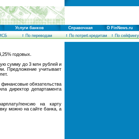
Услуги банков
Справочная
О FinNews.ru
МСБ
По переводам
По потреб.кредитам
По сейфингу
4,25% годовых.
ую сумму до 3 млн рублей и
рии. Предложение учитывает
лет.
и финансовые обязательства
ила директор департамента
арплату/пенсию на карту
вку можно на сайте банка, а