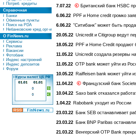
Потреб. кредиты
7.07.22
Британский банк HSBC про
Справочная
6.06.22
PPF и Home credit громко зая
Банки
Обменные пункты
Поиск на PDA
6.06.22
"Ситибанк" может быть прода
Небанковские кред.орг-и
20.05.22
Unicredit и Citigroup ведут 
О FinNews.ru
Сервисы
18.05.22
PPF и Home Credit продают б
Реклама
Вакансии
11.05.22
Unicredit создала резервы н
Фотобанк
Индекс настроений
11.05.22
OTP bank может уйти из Рос
Индекс депозитов
Форум
10.05.22
Raiffeisen bank может уйти 
11.04.22
Французский банк Societe
10.04.22
Saxo bank отказался работа
1.04.22
Rabobank уходит из России
23.03.22
Банк SEB останавливает ра
23.03.22
Банк BNP Paribas останавли
21.03.22
Венгерский OTP Bank прекра