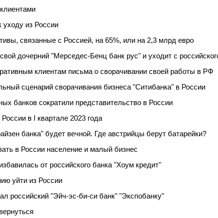
-клиентами
к уходу из России
ктивы, связанные с Россией, на 65%, или на 2,3 млрд евро
свой дочерний "Мерседес-Бенц банк рус" и уходит с российског
оративным клиентам письма о сворачивании своей работы в РФ
ьный сценарий сворачивания бизнеса "Ситибанка" в России
ных банков сократили представительство в России
 России в I квартале 2023 года
йзен банка" будет вечной. Где австрийцы берут батарейки?
ивать в России население и малый бизнес
збавилась от российского банка "Хоум кредит"
ию уйти из России
л российский "Эйч-эс-би-си банк" "Экспобанку"
 вернуться