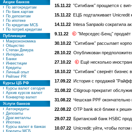
Акции банков
15.11.22
"Ситибанк" прощается с вип
По автокредитам
По банк.картам
15.11.22
ЕЦБ подталкивает Unicredit 
По депозитам
По ипотеке
14.11.22
Intesa Sanpaolo сократила а
По кредитам МСБ
По потреб.кредитам
9.11.22
"Мерседес-Бенц" продаёт 
Публикации
Макроэкономика
30.10.22
"Ситибанк" рассылает корп
Общество
Степан Демура
28.10.22
Опубликован предположител
Интервью
Банки
27.10.22
Ещё несколько иностран
Инвестиции
Кредиты
18.10.22
"Ситибанк" свернёт бизнес в
Личный опыт
Рейтинг PR
17.09.22
История с продажей "Райффа
Курсы ЦБ РФ
Курсы валют сегодня
31.08.22
Citigroup прекратит обслуж
Архив курсов валют
Конвертер валют
31.08.22
Чешская PPF окончательно и
Услуги банков
Автокредиты
22.08.22
OTP bank всё ближе к решен
Депозиты
Драг.металлы
29.07.22
Британский банк HSBC прода
Ипотека
Курсы валют в банках
10.07.22
Unicredit: уйти, чтобы потом
Кредиты МСБ