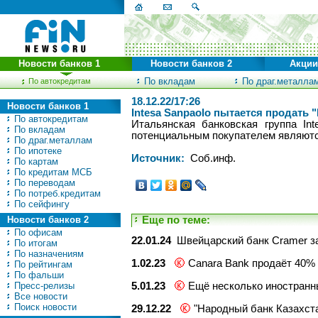
Новости банков 1
Новости банков 2
Акции
По вкладам
По драг.металла
По автокредитам
18.12.22/17:26
Новости банков 1
Intesa Sanpaolo пытается продать 
По автокредитам
Итальянская банковская группа In
По вкладам
потенциальным покупателем являются
По драг.металлам
По ипотеке
Источник:
Соб.инф.
По картам
По кредитам МСБ
По переводам
По потреб.кредитам
По сейфингу
Новости банков 2
Еще по теме:
По офисам
22.01.24
Швейцарский банк Cramer з
По итогам
По назначениям
1.02.23
Canara Bank продаёт 40% 
По рейтингам
По фальши
Пресс-релизы
5.01.23
Ещё несколько иностранн
Все новости
Поиск новости
29.12.22
"Народный банк Казахста