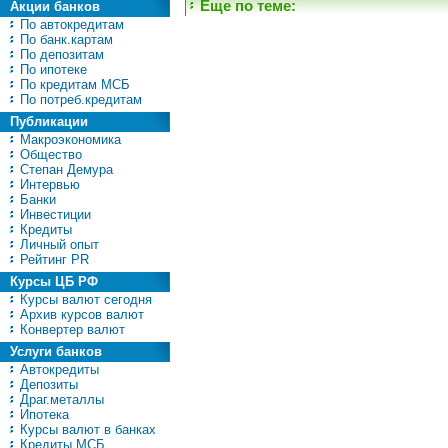
Еще по теме:
Акции банков
По автокредитам
По банк.картам
По депозитам
По ипотеке
По кредитам МСБ
По потреб.кредитам
Публикации
Макроэкономика
Общество
Степан Демура
Интервью
Банки
Инвестиции
Кредиты
Личный опыт
Рейтинг PR
Курсы ЦБ РФ
Курсы валют сегодня
Архив курсов валют
Конвертер валют
Услуги банков
Автокредиты
Депозиты
Драг.металлы
Ипотека
Курсы валют в банках
Кредиты МСБ