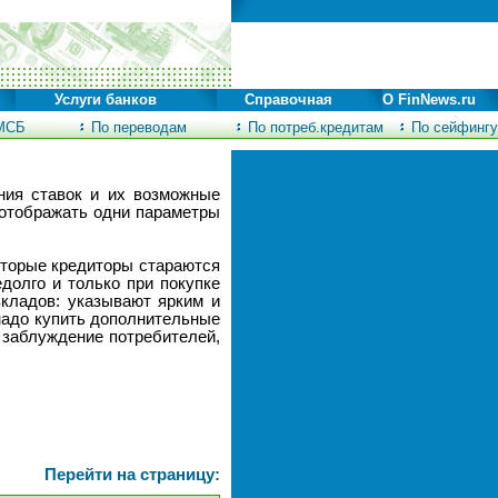
Услуги банков
Справочная
О FinNews.ru
МСБ
По переводам
По потреб.кредитам
По сейфингу
ния ставок и их возможные
 отображать одни параметры
оторые кредиторы стараются
едолго и только при покупке
вкладов: указывают ярким и
надо купить дополнительные
в заблуждение потребителей,
Перейти на страницу: