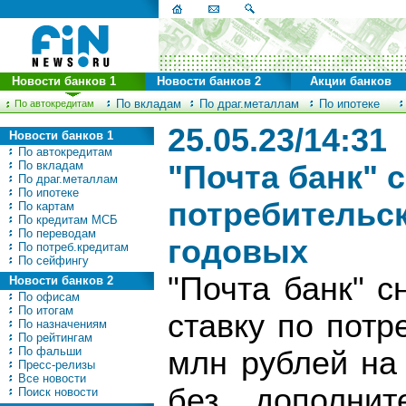
Новости банков 1
Новости банков 2
Акции банков
По вкладам
По драг.металлам
По ипотеке
По автокредитам
25.05.23/14:31
Новости банков 1
По автокредитам
По вкладам
"Почта банк" 
По драг.металлам
По ипотеке
потребительск
По картам
По кредитам МСБ
По переводам
годовых
По потреб.кредитам
По сейфингу
"Почта банк" 
Новости банков 2
По офисам
По итогам
ставку по потр
По назначениям
По рейтингам
По фальши
млн рублей на 
Пресс-релизы
Все новости
без дополнит
Поиск новости