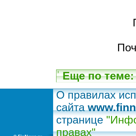
Поч
Еще по теме:
О правилах ис
сайта
www.finn
странице
"Инфо
правах"