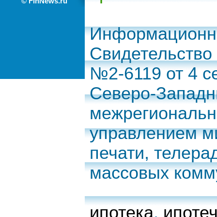
© FinNews.ru
Информационно
Свидетельство
№2-6119 от 4 с
Северо-Запад
межрегиональн
управлением м
печати, телера
массовых комм
ипотека
,
ипоте