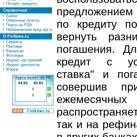
Потреб. кредиты
предложением
Справочная
Банки
Обменные пункты
по кредиту п
Поиск на PDA
Небанковские кред.орг-и
вернуть разн
О FinNews.ru
Сервисы
погашения. Д
Реклама
Вакансии
Фотобанк
кредит с усл
Индекс настроений
Индекс депозитов
Форум
ставка" и пог
совершив п
ежемесячны
распространяе
так и на рефи