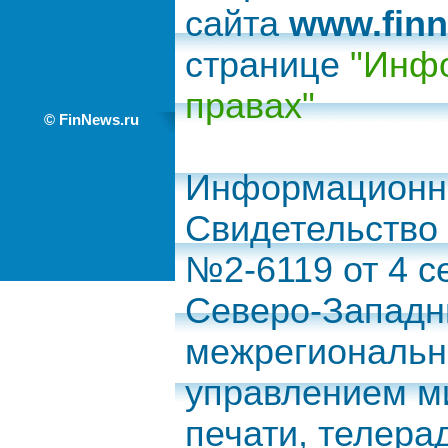
сайта
www.finn
странице
"Инфо
правах"
© FinNews.ru
Информационно
Свидетельство
№2-6119 от 4 с
Северо-Запад
межрегиональн
управлением м
печати, телера