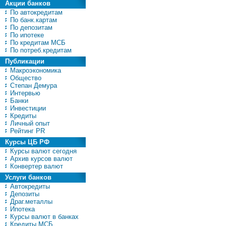
Акции банков
По автокредитам
По банк.картам
По депозитам
По ипотеке
По кредитам МСБ
По потреб.кредитам
Публикации
Макроэкономика
Общество
Степан Демура
Интервью
Банки
Инвестиции
Кредиты
Личный опыт
Рейтинг PR
Курсы ЦБ РФ
Курсы валют сегодня
Архив курсов валют
Конвертер валют
Услуги банков
Автокредиты
Депозиты
Драг.металлы
Ипотека
Курсы валют в банках
Кредиты МСБ