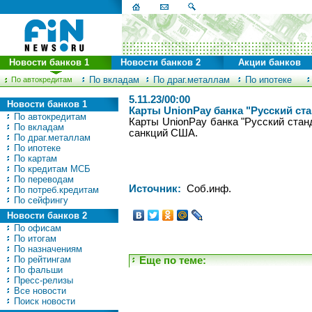
Новости банков 1
Новости банков 2
Акции банков
По вкладам
По драг.металлам
По ипотеке
По автокредитам
5.11.23/00:00
Новости банков 1
Карты UnionРay банка "Русский ста
По автокредитам
Карты UnionРay банка "Русский станд
По вкладам
санкций США.
По драг.металлам
По ипотеке
По картам
По кредитам МСБ
По переводам
Источник:
Соб.инф.
По потреб.кредитам
По сейфингу
Новости банков 2
По офисам
По итогам
По назначениям
По рейтингам
Еще по теме:
По фальши
Пресс-релизы
Все новости
Поиск новости